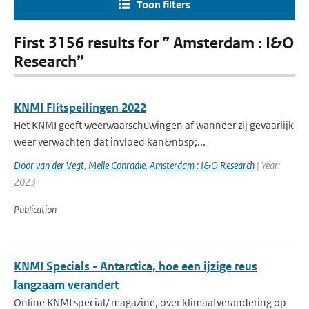
Toon filters
First 3156 results for ” Amsterdam : I&O
Research”
KNMI Flitspeilingen 2022
Het KNMI geeft weerwaarschuwingen af wanneer zij gevaarlijk
weer verwachten dat invloed kan&nbsp;...
Door van der Vegt
,
Melle Conradie
,
Amsterdam : I&O Research
| Year:
2023
Publication
KNMI Specials - Antarctica, hoe een ijzige reus
langzaam verandert
Online KNMI special/ magazine, over klimaatverandering op