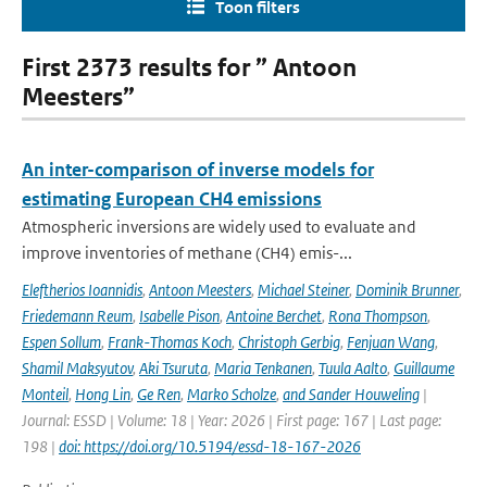
Toon filters
First 2373 results for ” Antoon
Meesters”
An inter-comparison of inverse models for
estimating European CH4 emissions
Atmospheric inversions are widely used to evaluate and
improve inventories of methane (CH4) emis-...
Eleftherios Ioannidis
,
Antoon Meesters
,
Michael Steiner
,
Dominik Brunner
,
Friedemann Reum
,
Isabelle Pison
,
Antoine Berchet
,
Rona Thompson
,
Espen Sollum
,
Frank-Thomas Koch
,
Christoph Gerbig
,
Fenjuan Wang
,
Shamil Maksyutov
,
Aki Tsuruta
,
Maria Tenkanen
,
Tuula Aalto
,
Guillaume
Monteil
,
Hong Lin
,
Ge Ren
,
Marko Scholze
,
and Sander Houweling
|
Journal: ESSD | Volume: 18 | Year: 2026 | First page: 167 | Last page:
198 |
doi: https://doi.org/10.5194/essd-18-167-2026