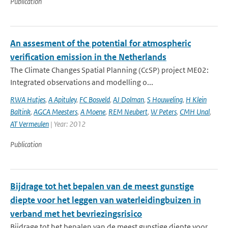
Publication
An assesment of the potential for atmospheric
verification emission in the Netherlands
The Climate Changes Spatial Planning (CcSP) project ME02:
Integrated observations and modelling o...
RWA Hutjes
,
A Apituley
,
FC Bosveld
,
AJ Dolman
,
S Houweling
,
H Klein
Baltink
,
AGCA Meesters
,
A Moene
,
REM Neubert
,
W Peters
,
CMH Unal
,
AT Vermeulen
| Year: 2012
Publication
Bijdrage tot het bepalen van de meest gunstige
diepte voor het leggen van waterleidingbuizen in
verband met het bevriezingsrisico
Bijdrage tot het bepalen van de meest gunstige diepte voor