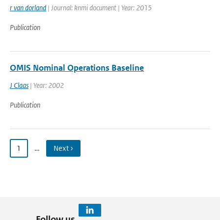
r van dorland
| Journal: knmi document | Year: 2015
Publication
OMIS Nominal Operations Baseline
J Claas
| Year: 2002
Publication
1
…
Next ›
Follow us