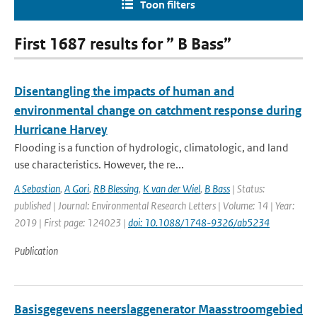
Toon filters
First 1687 results for ” B Bass”
Disentangling the impacts of human and
environmental change on catchment response during
Hurricane Harvey
Flooding is a function of hydrologic, climatologic, and land
use characteristics. However, the re...
A Sebastian
,
A Gori
,
RB Blessing
,
K van der Wiel
,
B Bass
| Status:
published | Journal: Environmental Research Letters | Volume: 14 | Year:
2019 | First page: 124023 |
doi: 10.1088/1748-9326/ab5234
Publication
Basisgegevens neerslaggenerator Maasstroomgebied