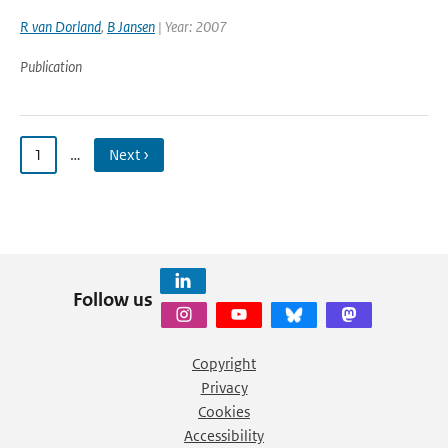
R van Dorland
,
B Jansen
| Year: 2007
Publication
1
…
Next ›
Follow us
Copyright
Privacy
Cookies
Accessibility