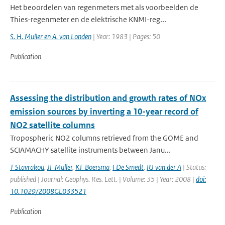
Het beoordelen van regenmeters met als voorbeelden de
Thies-regenmeter en de elektrische KNMI-reg...
S. H. Muller en A. van Londen
| Year: 1983 | Pages: 50
Publication
Assessing the distribution and growth rates of NOx
emission sources by inverting a 10-year record of
NO2 satellite columns
Tropospheric NO2 columns retrieved from the GOME and
SCIAMACHY satellite instruments between Janu...
T Stavrakou
,
JF Muller
,
KF Boersma
,
I De Smedt
,
RJ van der A
| Status:
published | Journal: Geophys. Res. Lett. | Volume: 35 | Year: 2008 |
doi:
10.1029/2008GL033521
Publication