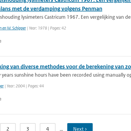
lans met de verdamping volgens Penman
shouding lysimeters Castricum 1967. Een vergelijking van de
n en W. Schipper
| Year: 1978 | Pages: 42
n
jking van diverse methodes voor de berekening van zon
 years sunshine hours have been recorded using manually ope
per
| Year: 2004 | Pages: 44
n
2
3
4
…
Next ›