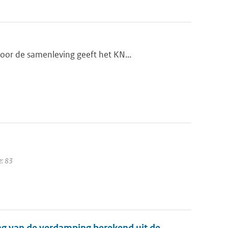
oor de samenleving geeft het KN...
e: 83
ng van de verdamping berekend uit de