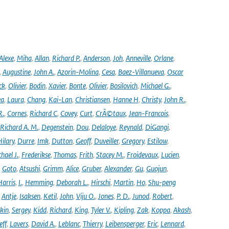
Alexe
,
Miha
,
Allan
,
Richard P.
,
Anderson
,
Joh
,
Anneville
,
Orlane
,
,
Augustine
,
John A.
,
Azorin-Molina
,
Cesa
,
Baez-Villanueva
,
Oscar
ck
,
Olivier
,
Bodin
,
Xavier
,
Bonte
,
Olivier
,
Bosilovich
,
Michael G.
,
ea
,
Laura
,
Chang
,
Kai-Lan
,
Christiansen
,
Hanne H
,
Christy
,
John R.
,
R.
,
Cornes
,
Richard C
,
Covey
,
Curt
,
CrÃ©taux
,
Jean-Francois
,
Richard A. M.
,
Degenstein
,
Dou
,
Delaloye
,
Reynald
,
DiGangi
,
ilary
,
Durre
,
Imk
,
Dutton
,
Geoff
,
Duveiller
,
Gregory
,
Estilow
,
hael J.
,
Frederikse
,
Thomas
,
Frith
,
Stacey M.
,
Froidevaux
,
Lucien
,
,
Goto
,
Atsushi
,
Grimm
,
Alice
,
Gruber
,
Alexander
,
Gu
,
Guojun
,
Harris
,
I.
,
Hemming
,
Deborah L.
,
Hirschi
,
Martin
,
Ho
,
Shu-peng
,
Antje
,
Isaksen
,
Ketil
,
John
,
Viju O.
,
Jones
,
P. D.
,
Junod
,
Robert
,
kin
,
Sergey
,
Kidd
,
Richard
,
King
,
Tyler V.
,
Kipling
,
Zak
,
Koppa
,
Akash
,
eff
,
Lavers
,
David A.
,
Leblanc
,
Thierry
,
Leibensperger
,
Eric
,
Lennard
,