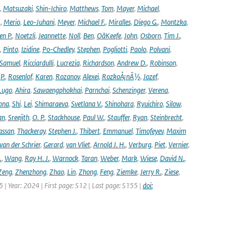
,
Matsuzaki
,
Shin-Ichiro
,
Matthews
,
Tom
,
Mayer
,
Michael
,
.
,
Merio
,
Leo-Juhani
,
Meyer
,
Michael F.
,
Miralles
,
Diego G.
,
Montzka
,
en P.
,
Noetzli
,
Jeannette
,
Noll
,
Ben
,
OâKeefe
,
John
,
Osborn
,
Tim J.
,
,
Pinto
,
Izidine
,
Po-Chedley
,
Stephen
,
Pogliotti
,
Paolo
,
Polvani
,
Samuel
,
Ricciardulli
,
Lucrezia
,
Richardson
,
Andrew D.
,
Robinson
,
,
P.
,
Rosenlof
,
Karen
,
Rozanov
,
Alexei
,
RozkoÅ¡nÃ½
,
Jozef
,
Lugo
,
Ahira
,
Sawaengphokhai
,
Parnchai
,
Schenzinger
,
Verena
,
pna
,
Shi
,
Lei
,
Shimaraeva
,
Svetlana V.
,
Shinohara
,
Ryuichiro
,
Silow
,
an
,
Sreejith
,
O. P.
,
Stackhouse
,
Paul W.
,
Stauffer
,
Ryan
,
Steinbrecht
,
assan
,
Thackeray
,
Stephen J.
,
Thibert
,
Emmanuel
,
Timofeyev
,
Maxim
van der Schrier
,
Gerard
,
van Vliet
,
Arnold J. H.
,
Verburg
,
Piet
,
Vernier
,
.
,
Wang
,
Ray H. J.
,
Warnock
,
Taran
,
Weber
,
Mark
,
Wiese
,
David N.
,
Zeng
,
Zhenzhong
,
Zhao
,
Lin
,
Zhong
,
Feng
,
Ziemke
,
Jerry R.
,
Ziese
,
05 | Year: 2024 | First page: S12 | Last page: S155 |
doi: