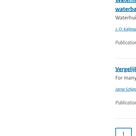
waterba
Waterhui
J. Q. Keijma
Publicatio
Vergeli
For many
Jarno Schip
Publicatio
1