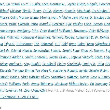
Ben
,
Liu
,
Yakun
,
Lo
,
Y. T. Eunice
,
Loeb
,
Norman G.
,
Loyola
,
Diego
,
Magnin
,
Florence
ichael
,
McVicar
,
Tim R.
,
Mears
,
Carl A.
,
Menzel
,
Annette
,
Merchant
,
Christopher J
Morice
,
Colin
,
Morino
,
Isamu
,
Mrekaj
,
Ivan
,
MÃ¼hle
,
Jens
,
Nance
,
D.
,
Nicolas
,
Juli
Mark
,
Pellet
,
CÃ©cile
,
Pelto
,
Mauri S.
,
Petersen
,
Kyle
,
Phillips
,
Coda
,
Pierson
,
Don
eimesberger
,
Wolfgang
,
Price
,
Colin
,
Randel
,
William J.
,
Raymond
,
Colin
,
RÃ©my
,
dell
,
Matthew
,
Rodriguez-Fernandez
,
Nemesio
,
Rogers
,
Cassandra D. W.
,
Rohini
ya
,
Olga O.
,
Rutishauser
,
This
,
Sabeerali
,
C. T.
,
Said
,
Ryan
,
Sakai
,
Tetsu
,
SÃ¡nchez-
bert W.
,
Schmid
,
Martin
,
Seneviratne
,
Sonia I.
,
Sezaki
,
Fumi
,
Shao
,
Xi
,
Sharma
,
Sa
immons
,
Adrian J.
,
Smith
,
Sharon L.
,
Soden
,
Brian J.
,
Sofieva
,
Viktoria
,
Soldo
,
Log
teiner
,
Andrea K.
,
Stoy
,
Paul C.
,
Stradiotti
,
Pietro
,
Streletskiy
,
Dmitry A.
,
Taha
,
Gh
Kleareti
,
Tronquo
,
Emma
,
Tye
,
Mari R.
,
van der A
,
Ronald
,
van der Schalie
,
Robin
,
Vimont
,
Isaac J.
,
Virts
,
Katrina
,
Vivero
,
SebastiÃ¡n
,
VÃ¶mel
,
Holger
,
Vose
,
Russell S
ette D
,
Williams
,
Earle
,
Wong
,
Takmeng
,
Woolway
,
Richard Iestyn
,
Yin
,
Xungang
,
ta
,
Ruxandra M.
,
Zou
,
Cheng-Zhi
| Journal: Bull. Amer. Meteor. Soc. | Volume: 1
.1175/BAMS-D-24-0116.1.
n