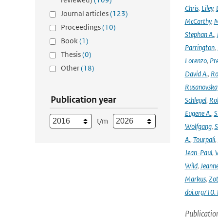
Chris
,
Liley
,
Journal articles
(123)
McCarthy
,
M
Proceedings
(10)
Stephan A.
,
Book
(1)
Parrington
,
Thesis
(0)
Lorenzo
,
Pr
Other
(18)
David A.
,
Ro
Rusanovska
Publication year
Schlegel
,
Ro
Eugene A.
,
S
t/m
Wolfgang
,
S
A.
,
Tourpali
,
Jean-Paul
,
Wild
,
Jeann
Markus
,
Zot
doi.org/10
Publicatio