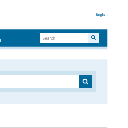
English
I