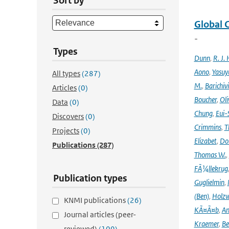
Sort by
Global 
-
Types
Dunn
,
R. J. 
Aono
,
Yasuy
All types
(287)
M.
,
Barichiv
Articles
(0)
Boucher
,
Oli
Data
(0)
Chung
,
Eui-
Discovers
(0)
Crimmins
,
T
Projects
(0)
Elizabet
,
Dok
Publications
(287)
Thomas W.
,
FÃ¼llekrug
Publication types
Guglielmin
,
(Ben)
,
Holzw
KNMI publications
(26)
KÃ¤Ã¤b
,
An
Journal articles (peer-
Kraemer
,
Be
reviewed)
(109)