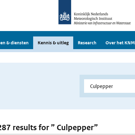
en & diensten
Kennis & uitleg
Research
Over het KNM
 287 results for ” Culpepper”