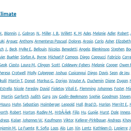
Climate
H.
,
Blannin
,
J.
,
Gobron
,
N.
,
Miller
,
J. B.
,
Willett
,
K. M
,
Ades
,
Melanie
,
Adler
,
Robert
,
uki
,
Arguez
,
Anthony
,
Armenteras Pascual
,
Dolores
,
Arosio
,
Carlo
,
Asher
,
Elizabeth
ich
,
J.
,
Beck
,
Hylke E.
,
Bellouin
,
Nicolas
,
Benedetti
,
Angela
,
Blenkinsop
,
Stephen
,
Bo
vier
,
Buehler
,
Stefan A.
,
Byrne
,
Michael P
,
Campos
,
Diego
,
Cappucci
,
Fabrizio
,
Carr
Seok
,
Ciasto
,
Laura M.
,
Clingan
,
Scott
,
Coldewey-Egbers
,
Melanie
,
Cooper
,
Owen 
heresa
,
Crotwell
,
Molly
,
Culpepper
,
Joshua
,
Cusicanqui
,
Diego
,
Davis
,
Sean
,
de Jeu
,
ulil
,
Martin T.
,
Donat
,
Markus G.
,
Dorigo
,
Wouter A.
,
Duchemin
,
Diane
,
Dugan
,
H
Estrella
,
Nicole
,
Fereday
,
David
,
Fioletov
,
Vitali E.
,
Flemming
,
Johannes
,
Foster
,
Mic
,
Martin
,
Garforth
,
Judith
,
Garg
,
Jay
,
Godin-Beekmann
,
Sophie
,
Goodman
,
Steven
Mauro
,
Hahn
,
Sebastian
,
Haimberger
,
Leopold
,
Hall
,
Brad D.
,
Harlan
,
Merritt E.
,
orth
,
Robert
,
Horton
,
Radley M.
,
HrbÃ¡Äek
,
Filip
,
Hu
,
Guojie
,
Hurst
,
Dale
,
Inness
dreas
,
Kaiser
,
Johannes W.
,
Kaufmann
,
Viktor
,
Kellerer-Pirklbauer
,
Andreas
,
Khay
njamin M.
,
La Fuente
,
R. Sofia
,
Laas
,
Alo
,
Lan
,
Xin
,
Lantz
,
Kathleen O.
,
Lapierre
,
J