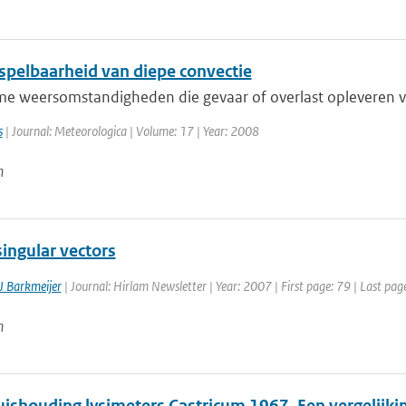
spelbaarheid van diepe convectie
eme weersomstandigheden die gevaar of overlast opleveren v
s
| Journal: Meteorologica | Volume: 17 | Year: 2008
n
ingular vectors
J Barkmeijer
| Journal: Hirlam Newsletter | Year: 2007 | First page: 79 | Last pag
n
ishouding lysimeters Castricum 1967. Een vergelijki