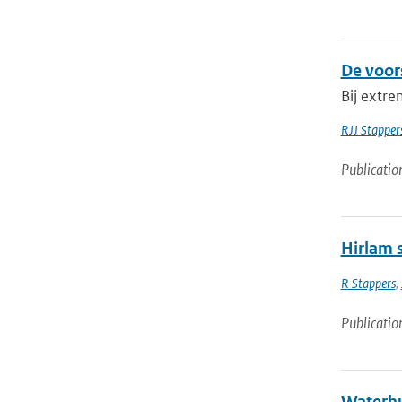
De voor
Bij extr
RJJ Stapper
Publicatio
Hirlam s
R Stappers
,
Publicatio
Waterhu