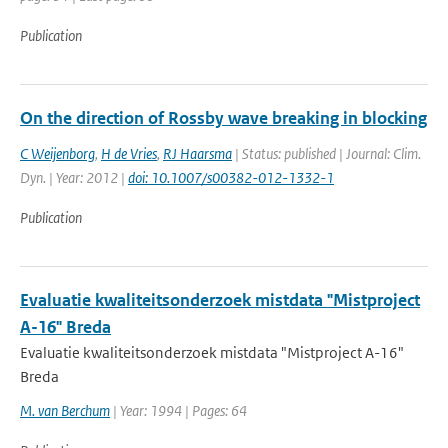
Publication
On the direction of Rossby wave breaking in blocking
C Weijenborg
,
H de Vries
,
RJ Haarsma
| Status: published | Journal: Clim.
Dyn. | Year: 2012 |
doi: 10.1007/s00382-012-1332-1
Publication
Evaluatie kwaliteitsonderzoek mistdata "Mistproject
A-16" Breda
Evaluatie kwaliteitsonderzoek mistdata "Mistproject A-16"
Breda
M. van Berchum
| Year: 1994 | Pages: 64