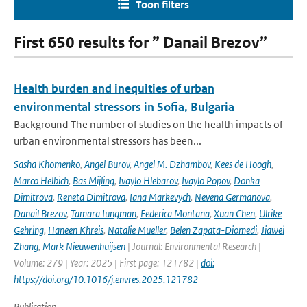
Toon filters
First 650 results for ” Danail Brezov”
Health burden and inequities of urban
environmental stressors in Sofia, Bulgaria
Background The number of studies on the health impacts of
urban environmental stressors has been...
Sasha Khomenko
,
Angel Burov
,
Angel M. Dzhambov
,
Kees de Hoogh
,
Marco Helbich
,
Bas Mijling
,
Ivaylo Hlebarov
,
Ivaylo Popov
,
Donka
Dimitrova
,
Reneta Dimitrova
,
Iana Markevych
,
Nevena Germanova
,
Danail Brezov
,
Tamara Iungman
,
Federica Montana
,
Xuan Chen
,
Ulrike
Gehring
,
Haneen Khreis
,
Natalie Mueller
,
Belen Zapata-Diomedi
,
Jiawei
Zhang
,
Mark Nieuwenhuijsen
| Journal: Environmental Research |
Volume: 279 | Year: 2025 | First page: 121782 |
doi:
https://doi.org/10.1016/j.envres.2025.121782
Publication