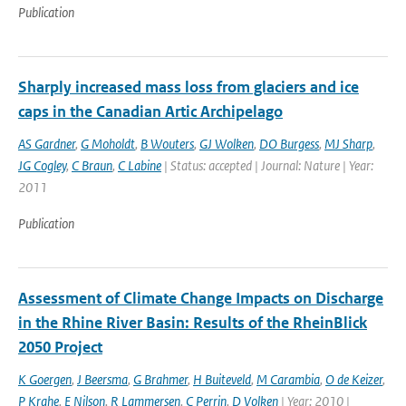
Publication
Sharply increased mass loss from glaciers and ice
caps in the Canadian Artic Archipelago
AS Gardner
,
G Moholdt
,
B Wouters
,
GJ Wolken
,
DO Burgess
,
MJ Sharp
,
JG Cogley
,
C Braun
,
C Labine
| Status: accepted | Journal: Nature | Year:
2011
Publication
Assessment of Climate Change Impacts on Discharge
in the Rhine River Basin: Results of the RheinBlick
2050 Project
K Goergen
,
J Beersma
,
G Brahmer
,
H Buiteveld
,
M Carambia
,
O de Keizer
,
P Krahe
,
E Nilson
,
R Lammersen
,
C Perrin
,
D Volken
| Year: 2010 |