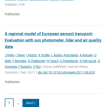
Publisher: CHR
Publication
A regional model of European aerosol transport:
Evaluation with sun photometer, lidar and air quality
data
J Meier
,
I Tegen
,
I Mattis
,
R Wolke
,
L Alados-Arbroledas
,
A Apituley
,
D
Balis
,
F Barnaba
,
A Chaikovsky
,
M Sicard
,
G Pappalardo
,
A Pietruczuk
,
D
Stoyanov
,
F Ravetta
,
V Rizi
| Status: published | Journal: Atmos.
Environm. | Year: 2011 |
doi: doi:10.1016/j.atmosenv.2011.09.029
Publication
1
…
Next ›