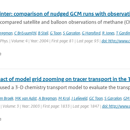
winter: comparison of nudged GCM runs with observat
compared satellite and balloon observations of methane (CH4
Bregman
,
C Br&uuml;hl
,
B Steil
,
G Toon
,
S Garcelon
,
G Hansford
,
R Jones
,
T Gardin
hys. | Volume: 4 | Year: 2004 | First page: 81 | Last page: 93 |
doi: http://www.
n
ct of model grid zooming on tracer transport in the 
sed a 3-D chemistry transport model to evaluate the transpo
n Broek
,
MK van Aalst
,
A Bregman
,
M Krol
,
J Lelieveld
,
GC Toon
,
S Garcelon
,
GM 
| Volume: 3 | Year: 2003 | First page: 1833 | Last page: 1847 |
doi: http://www
n