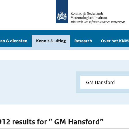
en & diensten
Kennis & uitleg
Research
Over het KNM
 912 results for ” GM Hansford”