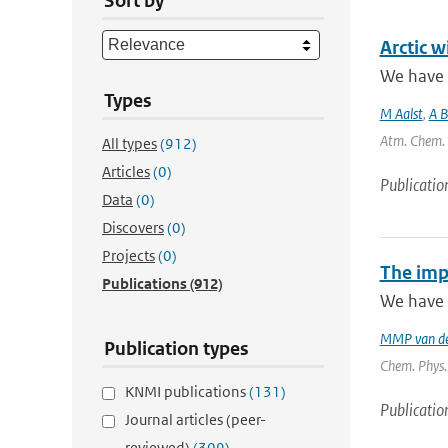
Sort by
Arctic 
We have 
Types
M Aalst
,
A 
Atm. Chem. P
All types
(912)
Articles
(0)
Publicatio
Data
(0)
Discovers
(0)
Projects
(0)
The impa
Publications
(912)
We have u
MMP van de
Publication types
Chem. Phys. 
KNMI publications
(131)
Publicatio
Journal articles (peer-
reviewed)
(309)