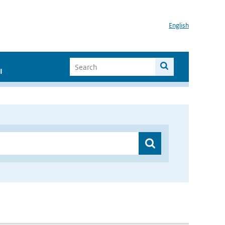
English
I