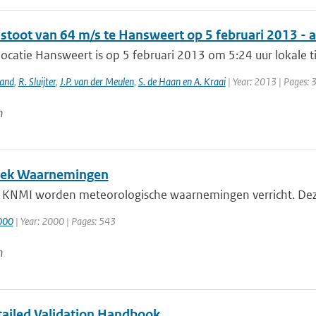
stoot van 64 m/s te Hansweert op 5 februari 2013 - 
catie Hansweert is op 5 februari 2013 om 5:24 uur lokale t
land
,
R. Sluijter
,
J.P. van der Meulen
,
S. de Haan en A. Kraai
| Year: 2013 | Pages: 
n
ek Waarnemingen
 KNMI worden meteorologische waarnemingen verricht. Deze z
2000
| Year: 2000 | Pages: 543
n
ailed Validation Handbook