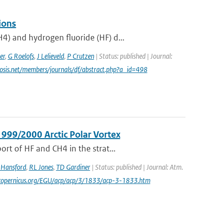
ions
) and hydrogen fluoride (HF) d...
er
,
G Roelofs
,
J Lelieveld
,
P Crutzen
| Status: published | Journal:
cosis.net/members/journals/df/abstract.php?a_id=498
1999/2000 Arctic Polar Vortex
rt of HF and CH4 in the strat...
Hansford
,
RL Jones
,
TD Gardiner
| Status: published | Journal: Atm.
.copernicus.org/EGU/acp/acp/3/1833/acp-3-1833.htm