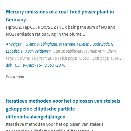
Mercury emissions of a coal-fired power plant in
Germany
Hg ∕ SO2, Hg ∕ CO, NOx ∕ SO2 (NOx being the sum of NO and
NO2) emission ratios (ERs) in the plume...
A Weigelt
,
F Slemr
,
R Ebinghaus
,
N Pirrone
,
J Bieser
,
J Bodewadt
,
G
Esposito
,
PFJ van Velthoven
| Status: published | Journal: Atm. Chem.
Phys. | Volume: 16 | Year: 2016 | First page: 13653 | Last page: 13668 |
doi: 10.5194/acp-16-13653-2016
Publication
Iteratieve methoden voor het oplossen van stelsels
gekoppelde elliptische partiële
differentiaalvergelijkingen
Iteratieve methoden voor het oplossen van stelsels