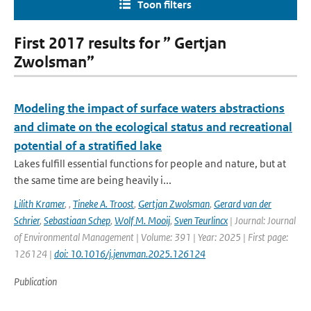
Toon filters
First 2017 results for ” Gertjan
Zwolsman”
Modeling the impact of surface waters abstractions
and climate on the ecological status and recreational
potential of a stratified lake
Lakes fulfill essential functions for people and nature, but at
the same time are being heavily i...
Lilith Kramer
,
,
Tineke A. Troost
,
Gertjan Zwolsman
,
Gerard van der
Schrier
,
Sebastiaan Schep
,
Wolf M. Mooij
,
Sven Teurlincx
| Journal: Journal
of Environmental Management | Volume: 391 | Year: 2025 | First page:
126124 |
doi: 10.1016/j.jenvman.2025.126124
Publication