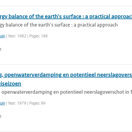
gy balance of the earth's surface : a practical approa
y balance of the earth's surface : a practical approach
uin
| Year: 1982 | Pages: 186
n
g, openwaterverdamping en potentieel neerslagoversc
eiseizoen
, openwaterverdamping en potentieel neerslagoverschot in Ne
uin
| Year: 1979 | Pages: 99
n