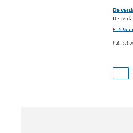
De verd
De verda
H. de Bruin
Publicatio
1