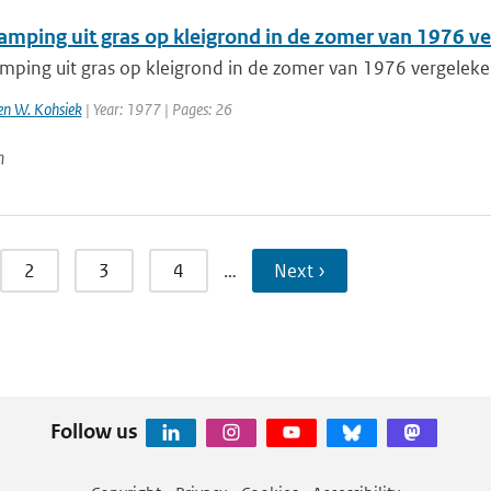
amping uit gras op kleigrond in de zomer van 1976 
mping uit gras op kleigrond in de zomer van 1976 vergele
 en W. Kohsiek
| Year: 1977 | Pages: 26
n
2
3
4
…
Next ›
Follow us