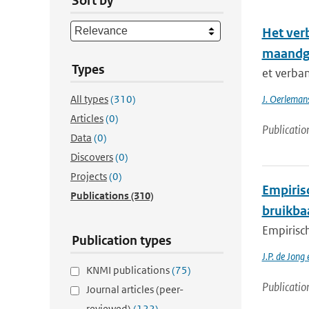
Sort by
Het ver
maandge
Types
et verba
All types
(310)
J. Oerleman
Articles
(0)
Publicatio
Data
(0)
Discovers
(0)
Projects
(0)
Empiris
Publications
(310)
bruikba
Empirisc
Publication types
J.P. de Jong
KNMI publications
(75)
Publicatio
Journal articles (peer-
reviewed)
(122)