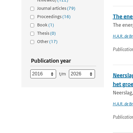
Journal articles
(79)
The ener
Proceedings
(16)
The energ
Book
(1)
Thesis
(0)
H.A.R. de Br
Other
(17)
Publicatio
Publication year
t/m
Neersla
het gro
Neerslag
H.A.R. de Br
Publicatio