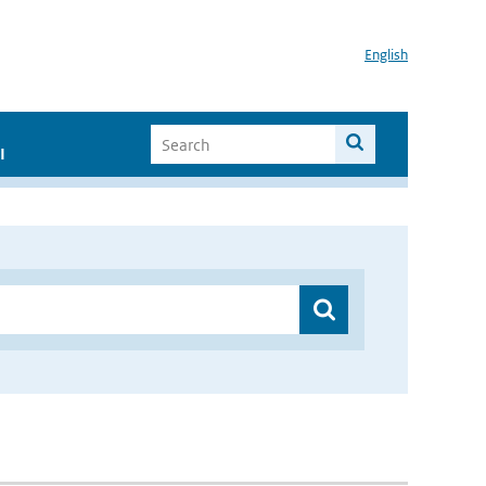
English
I