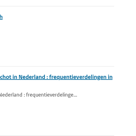
ch
hot in Nederland : frequentieverdelingen in
derland : frequentieverdelinge...