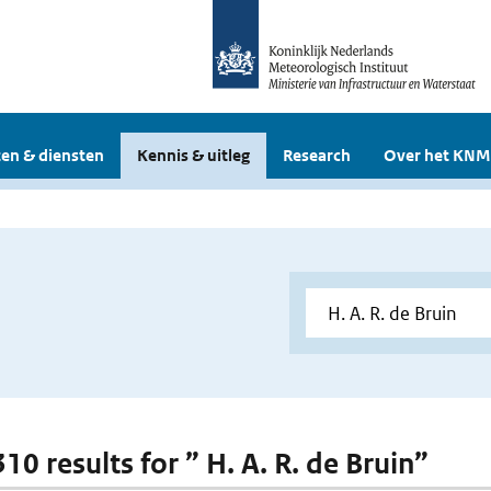
en & diensten
Kennis & uitleg
Research
Over het KNM
310 results for ” H. A. R. de Bruin”