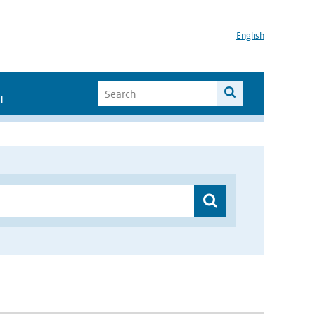
English
I