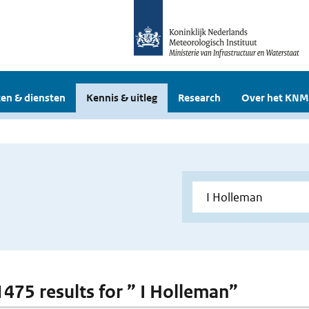
en & diensten
Kennis & uitleg
Research
Over het KNM
 1475 results for ” I Holleman”