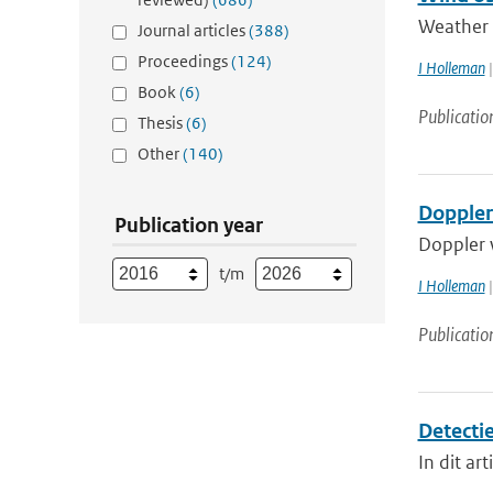
Weather r
Journal articles
(388)
Proceedings
(124)
I Holleman
|
Book
(6)
Publicatio
Thesis
(6)
Other
(140)
Doppler
Publication year
Doppler w
t/m
I Holleman
|
Publicatio
Detecti
In dit ar