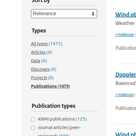
Sort by
Wind ob
Weather r
Types
I Holleman
|
All types
(1475)
Publicatio
Articles
(0)
Data
(0)
Discovers
(0)
Doppler
Projects
(0)
Buienrad
Publications
(1475)
I Holleman
|
Publication types
Publicatio
KNMI publications
(125)
Journal articles (peer-
Wind ob
reviewed)
(686)