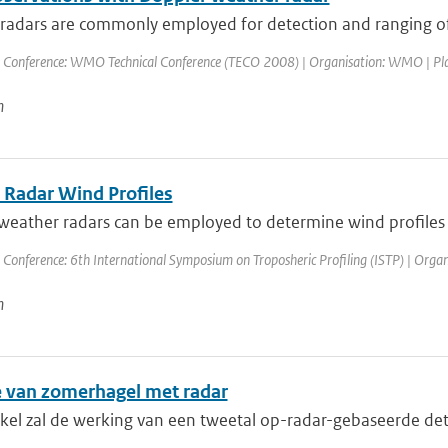
adars are commonly employed for detection and ranging of pr
 Conference: WMO Technical Conference (TECO 2008) | Organisation: WMO | Place: 
n
 Radar Wind Profiles
eather radars can be employed to determine wind profiles at
 Conference: 6th International Symposium on Troposheric Profiling (ISTP) | Organis
n
e van zomerhagel met radar
tikel zal de werking van een tweetal op-radar-gebaseerde de