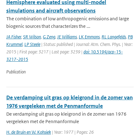
Hemisphere evaluated using multi-model
simulations and aircraft observations
The combination of low anthropogenic emissions and large
biogenic sources that characterizes the ...
JA Fisher
,
SR Wilson
,
G Zeng
,
JE Williams
,
LK Emmons
,
RL Langefelds
,
PB
Krummel
,
LP Steele
| Status: published | Journal: Atm. Chem. Phys. | Year:
2015 | First page: 3217 | Last page: 3239 |
doi: 10.5194/acp-15-
3217-2015
Publication
De verdamping uit gras op kleigrond in de zomer van
1976 vergeleken met de Penmanformule
De verdamping uit gras op kleigrond in de zomer van 1976
vergeleken met de Penmanformule
H. de Bruin en W. Kohsiek
| Year: 1977 | Pages: 26