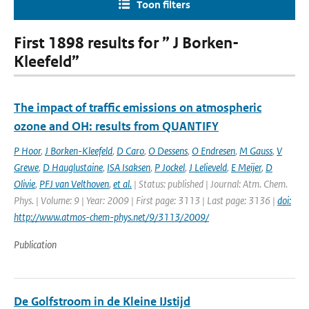
Toon filters
First 1898 results for ” J Borken-
Kleefeld”
The impact of traffic emissions on atmospheric
ozone and OH: results from QUANTIFY
P Hoor
,
J Borken-Kleefeld
,
D Caro
,
O Dessens
,
O Endresen
,
M Gauss
,
V
Grewe
,
D Hauglustaine
,
ISA Isaksen
,
P Jockel
,
J Lelieveld
,
E Meijer
,
D
Olivie
,
PFJ van Velthoven
,
et al.
| Status: published | Journal: Atm. Chem.
Phys. | Volume: 9 | Year: 2009 | First page: 3113 | Last page: 3136 |
doi:
http://www.atmos-chem-phys.net/9/3113/2009/
Publication
De Golfstroom in de Kleine IJstijd