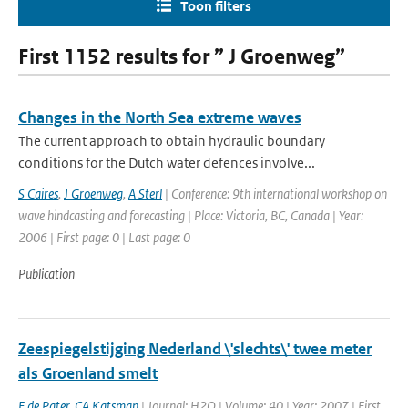
Toon filters
First 1152 results for ” J Groenweg”
Changes in the North Sea extreme waves
The current approach to obtain hydraulic boundary
conditions for the Dutch water defences involve...
S Caires
,
J Groenweg
,
A Sterl
| Conference: 9th international workshop on
wave hindcasting and forecasting | Place: Victoria, BC, Canada | Year:
2006 | First page: 0 | Last page: 0
Publication
Zeespiegelstijging Nederland \'slechts\' twee meter
als Groenland smelt
F de Pater
,
CA Katsman
| Journal: H2O | Volume: 40 | Year: 2007 | First