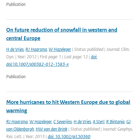
Publication
On future reduction of snowfall in western and
central Europe
H de Vries
,
RJ Haarsma
,
W Hazeleger
| Status: published | Journal: Clim.
Dyn. | Year: 2012 | First page: 1 | Last page: 12 |
doi:
doi:10.1007/s00382-012-1583-x
Publication
More hurricanes to hit Western Europe due to global
warming
RJ Haarsma
,
W Hazeleger
,
C Severijns
,
H de Vries
,
A Sterl
,
R Bintanja
,
GJ
van Oldenborgh
,
HW van den Brink
| Status: published | Journal: Geophys.
Res. Lett. | Year: 2013 |
doi: 10.1002/grl.50360