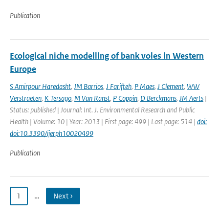
Publication
Ecological niche modelling of bank voles in Western
Europe
S Amirpour Haredasht
,
JM Barrios
,
J Farifteh
,
P Maes
,
J Clement
,
WW
Verstraeten
,
K Tersago
,
M Van Ranst
,
P Coppin
,
D Berckmans
,
JM Aerts
|
Status: published | Journal: Int. J. Environmental Research and Public
Health | Volume: 10 | Year: 2013 | First page: 499 | Last page: 514 |
doi:
doi:10.3390/ijerph10020499
Publication
1
…
Next ›