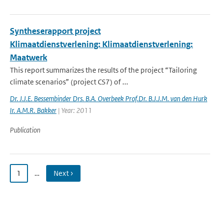
Syntheserapport project
Klimaatdienstverlening: Klimaatdienstverlening:
Maatwerk
This report summarizes the results of the project “Tailoring
climate scenarios” (project CS7) of ...
Dr. J.J.E. Bessembinder Drs. B.A. Overbeek Prof.Dr. B.J.J.M. van den Hurk
Ir. A.M.R. Bakker
| Year: 2011
Publication
1
…
Next ›