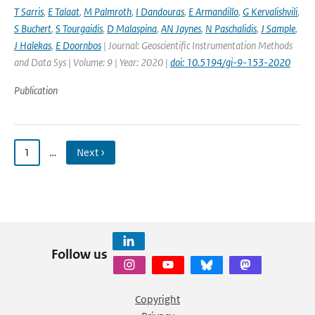
T Sarris
,
E Talaat
,
M Palmroth
,
I Dandouras
,
E Armandillo
,
G Kervalishvili
,
S Buchert
,
S Tourgaidis
,
D Malaspina
,
AN Jaynes
,
N Paschalidis
,
J Sample
,
J Halekas
,
E Doornbos
| Journal: Geoscientific Instrumentation Methods
and Data Sys | Volume: 9 | Year: 2020 |
doi: 10.5194/gi-9-153-2020
Publication
1
…
Next ›
Follow us
Copyright