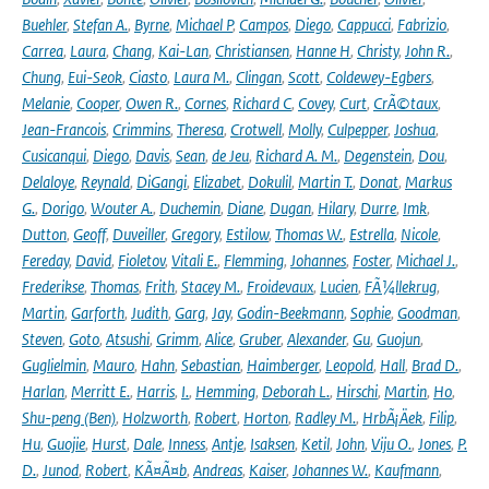
Buehler
,
Stefan A.
,
Byrne
,
Michael P
,
Campos
,
Diego
,
Cappucci
,
Fabrizio
,
Carrea
,
Laura
,
Chang
,
Kai-Lan
,
Christiansen
,
Hanne H
,
Christy
,
John R.
,
Chung
,
Eui-Seok
,
Ciasto
,
Laura M.
,
Clingan
,
Scott
,
Coldewey-Egbers
,
Melanie
,
Cooper
,
Owen R.
,
Cornes
,
Richard C
,
Covey
,
Curt
,
CrÃ©taux
,
Jean-Francois
,
Crimmins
,
Theresa
,
Crotwell
,
Molly
,
Culpepper
,
Joshua
,
Cusicanqui
,
Diego
,
Davis
,
Sean
,
de Jeu
,
Richard A. M.
,
Degenstein
,
Dou
,
Delaloye
,
Reynald
,
DiGangi
,
Elizabet
,
Dokulil
,
Martin T.
,
Donat
,
Markus
G.
,
Dorigo
,
Wouter A.
,
Duchemin
,
Diane
,
Dugan
,
Hilary
,
Durre
,
Imk
,
Dutton
,
Geoff
,
Duveiller
,
Gregory
,
Estilow
,
Thomas W.
,
Estrella
,
Nicole
,
Fereday
,
David
,
Fioletov
,
Vitali E.
,
Flemming
,
Johannes
,
Foster
,
Michael J.
,
Frederikse
,
Thomas
,
Frith
,
Stacey M.
,
Froidevaux
,
Lucien
,
FÃ¼llekrug
,
Martin
,
Garforth
,
Judith
,
Garg
,
Jay
,
Godin-Beekmann
,
Sophie
,
Goodman
,
Steven
,
Goto
,
Atsushi
,
Grimm
,
Alice
,
Gruber
,
Alexander
,
Gu
,
Guojun
,
Guglielmin
,
Mauro
,
Hahn
,
Sebastian
,
Haimberger
,
Leopold
,
Hall
,
Brad D.
,
Harlan
,
Merritt E.
,
Harris
,
I.
,
Hemming
,
Deborah L.
,
Hirschi
,
Martin
,
Ho
,
Shu-peng (Ben)
,
Holzworth
,
Robert
,
Horton
,
Radley M.
,
HrbÃ¡Äek
,
Filip
,
Hu
,
Guojie
,
Hurst
,
Dale
,
Inness
,
Antje
,
Isaksen
,
Ketil
,
John
,
Viju O.
,
Jones
,
P.
D.
,
Junod
,
Robert
,
KÃ¤Ã¤b
,
Andreas
,
Kaiser
,
Johannes W.
,
Kaufmann
,