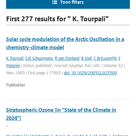
Toon filters
First 277 results for ” K. Tourpali”
Solar cycle modulation of the Arctic Oscillation in a
chemistry-climate model
K Tourpali
,
CJE Schuurmans
,
R van Dorland
,
B Steil
,
C Br&uuml;hl
,
E
Manzini
| Status: published | Journal: Geophys. Res. Lett. | Volume: 32 |
Year: 2005 | First page: L17803 |
doi: 10.1029/2005GL023509
Publication
Stratospheric Ozone [in “State of the Climate in
2024”]
-