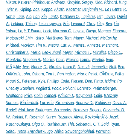
Viktor
,
Kellerer-Pirklbauer
,
Andreas
,
Khaykin
,
Sergey
,
Kidd
,
Richard
,
King
,
Tyler V.
,
Kipling
,
Zak
,
Koppa
,
Akash
,
Kraemer
,
Benjamin M.
,
La Fuente
,
R.
Sofia
,
Laas
,
Alo
,
Lan
,
Xin
,
Lantz
,
Kathleen O.
,
Lapierre
,
Jeff
,
Lavers
,
David
A.
,
Leblanc
,
Thierry
,
Leibensperger
,
Eric
,
Lennard
,
Chris
,
Liley
,
Ben
,
Liu
,
Yakun
,
Lo
,
Y. T. Eunice
,
Loeb
,
Norman G.
,
Loyola
,
Diego
,
Magnin
,
Florence
,
Matsuzaki
,
Shin-Ichiro
,
Matthews
,
Tom
,
Mayer
,
Michael
,
McCarthy
,
Michael
,
McVicar
,
Tim R.
,
Mears
,
Carl A.
,
Menzel
,
Annette
,
Merchant
,
Christopher J.
,
Merio
,
Leo-Juhani
,
Meyer
,
Michael F.
,
Miralles
,
Diego G.
,
Montzka
,
Stephan A.
,
Morice
,
Colin
,
Morino
,
Isamu
,
Mrekaj
,
Ivan
,
MÃ¼hle
,
Jens
,
Nance
,
D.
,
Nicolas
,
Julien P.
,
Noetzli
,
Jeannette
,
Noll
,
Ben
,
OâKeefe
,
John
,
Osborn
,
Tim J.
,
Parrington
,
Mark
,
Pellet
,
CÃ©cile
,
Pelto
,
Mauri S.
,
Petersen
,
Kyle
,
Phillips
,
Coda
,
Pierson
,
Don
,
Pinto
,
Izidine
,
Po-
Chedley
,
Stephen
,
Pogliotti
,
Paolo
,
Polvani
,
Lorenzo
,
Preimesberger
,
Wolfgang
,
Price
,
Colin
,
Randel
,
William J.
,
Raymond
,
Colin
,
RÃ©my
,
Samuel
,
Ricciardulli
,
Lucrezia
,
Richardson
,
Andrew D.
,
Robinson
,
David A.
,
Rodell
,
Matthew
,
Rodriguez-Fernandez
,
Nemesio
,
Rogers
,
Cassandra D.
W.
,
Rohini
,
P.
,
Rosenlof
,
Karen
,
Rozanov
,
Alexei
,
RozkoÅ¡nÃ½
,
Jozef
,
Rusanovskaya
,
Olga O.
,
Rutishauser
,
This
,
Sabeerali
,
C. T.
,
Said
,
Ryan
,
Sakai
,
Tetsu
,
SÃ¡nchez-Lugo
,
Ahira
,
Sawaengphokhai
,
Parnchai
,