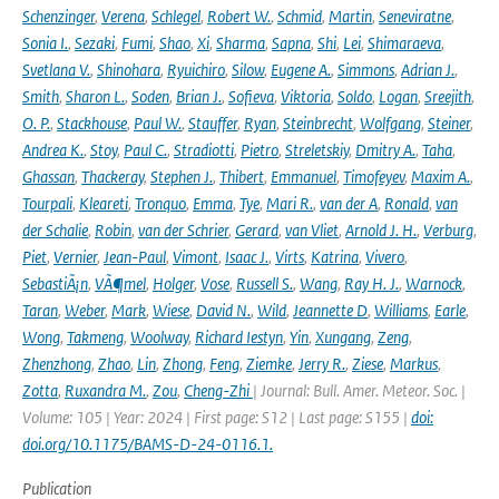
Schenzinger
,
Verena
,
Schlegel
,
Robert W.
,
Schmid
,
Martin
,
Seneviratne
,
Sonia I.
,
Sezaki
,
Fumi
,
Shao
,
Xi
,
Sharma
,
Sapna
,
Shi
,
Lei
,
Shimaraeva
,
Svetlana V.
,
Shinohara
,
Ryuichiro
,
Silow
,
Eugene A.
,
Simmons
,
Adrian J.
,
Smith
,
Sharon L.
,
Soden
,
Brian J.
,
Sofieva
,
Viktoria
,
Soldo
,
Logan
,
Sreejith
,
O. P.
,
Stackhouse
,
Paul W.
,
Stauffer
,
Ryan
,
Steinbrecht
,
Wolfgang
,
Steiner
,
Andrea K.
,
Stoy
,
Paul C.
,
Stradiotti
,
Pietro
,
Streletskiy
,
Dmitry A.
,
Taha
,
Ghassan
,
Thackeray
,
Stephen J.
,
Thibert
,
Emmanuel
,
Timofeyev
,
Maxim A.
,
Tourpali
,
Kleareti
,
Tronquo
,
Emma
,
Tye
,
Mari R.
,
van der A
,
Ronald
,
van
der Schalie
,
Robin
,
van der Schrier
,
Gerard
,
van Vliet
,
Arnold J. H.
,
Verburg
,
Piet
,
Vernier
,
Jean-Paul
,
Vimont
,
Isaac J.
,
Virts
,
Katrina
,
Vivero
,
SebastiÃ¡n
,
VÃ¶mel
,
Holger
,
Vose
,
Russell S.
,
Wang
,
Ray H. J.
,
Warnock
,
Taran
,
Weber
,
Mark
,
Wiese
,
David N.
,
Wild
,
Jeannette D
,
Williams
,
Earle
,
Wong
,
Takmeng
,
Woolway
,
Richard Iestyn
,
Yin
,
Xungang
,
Zeng
,
Zhenzhong
,
Zhao
,
Lin
,
Zhong
,
Feng
,
Ziemke
,
Jerry R.
,
Ziese
,
Markus
,
Zotta
,
Ruxandra M.
,
Zou
,
Cheng-Zhi
| Journal: Bull. Amer. Meteor. Soc. |
Volume: 105 | Year: 2024 | First page: S12 | Last page: S155 |
doi:
doi.org/10.1175/BAMS-D-24-0116.1.
Publication