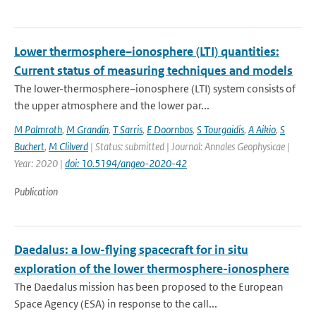
Lower thermosphere–ionosphere (LTI) quantities:
Current status of measuring techniques and models
The lower-thermosphere–ionosphere (LTI) system consists of
the upper atmosphere and the lower par...
M Palmroth
,
M Grandin
,
T Sarris
,
E Doornbos
,
S Tourgaidis
,
A Aikio
,
S
Buchert
,
M Clilverd
| Status: submitted | Journal: Annales Geophysicae |
Year: 2020 |
doi: 10.5194/angeo-2020-42
Publication
Daedalus: a low-flying spacecraft for in situ
exploration of the lower thermosphere-ionosphere
The Daedalus mission has been proposed to the European
Space Agency (ESA) in response to the call...