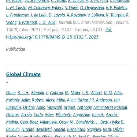
M. Weber
,
W. Steinbrecht
,
C. Arosio
,
R. van der A
,
S. M. Frith
,
J. Anderson
,
L. M. Ciasto
,
M. Coldewey-Egbers
,
S. Davis
,
D. Degenstein
,
V. E. Fioletov
,
L. Froidevaux
,
J. de Laat
,
D. Loyola
,
A. Rozanov
,
V. Sofieva
,
K. Tourpali
,
R.
Wang
,
T. Warnock
,
J. D. Wild
| Journal: Bull. Amer. Meteor. Soc. | Volume:
106(8) | Year: 2025 | First page: S102 | Last page: S103 |
doi:
https://doi.org/10.1175/BAMS-D-25-0102.1, 2025
Publication
Global Climate
-
Dunn
,
R. J. H.
,
Blannin
,
J.
,
Gobron
,
N.
,
Miller
,
J. B.
,
Willett
,
K. M
,
Ades
,
Melanie
,
Adler
,
Robert
,
Alexe
,
Miha
,
Allan
,
Richard P.
,
Anderson
,
Joh
,
Anneville
,
Orlane
,
Aono
,
Yasuyuki
,
Arguez
,
Anthony
,
Armenteras Pascual
,
Dolores
,
Arosio
,
Carlo
,
Asher
,
Elizabeth
,
Augustine
,
John A.
,
Azorin-
Molina
,
Cesa
,
Baez-Villanueva
,
Oscar M.
,
Barichivich
,
J.
,
Beck
,
Hylke E.
,
Bellouin
,
Nicolas
,
Benedetti
,
Angela
,
Blenkinsop
,
Stephen
,
Bock
,
Olivier
,
Bodin
,
Xavier
,
Bonte
,
Olivier
,
Bosilovich
,
Michael G.
,
Boucher
,
Olivier
,