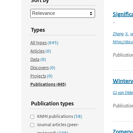
Sort by
Signific
-
Types
Zhang
,
X.
,
v
https://do
All types
(645)
Articles
(0)
Publicatio
Data
(0)
Discovers
(0)
Projects
(0)
Winterv
Publications
(645)
GJ van Old
Publication types
Publicatio
KNMI publications
(58)
Journal articles (peer-
Zomerve
reviewed)
(198)