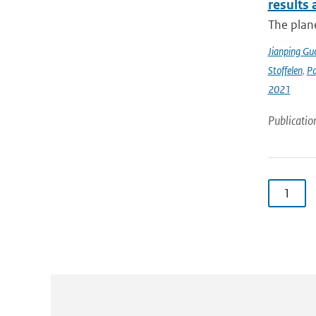
results
The plan
Jianping Gu
Stoffelen
,
P
2021
Publicatio
1