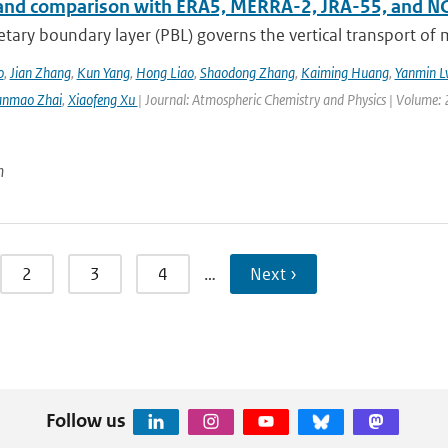
 and comparison with ERA5, MERRA-2, JRA-55, and N
etary boundary layer (PBL) governs the vertical transport o
o
,
Jian Zhang
,
Kun Yang
,
Hong Liao
,
Shaodong Zhang
,
Kaiming Huang
,
Yanmin L
anmao Zhai
,
Xiaofeng Xu
| Journal: Atmospheric Chemistry and Physics | Volume: 
n
2
3
4
…
Next ›
Follow us