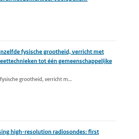
zelfde fysische grootheid, verricht met
meettechnieken tot één gemeenschappelijke
sische grootheid, verricht m...
ing high-resolution radiosondes: first