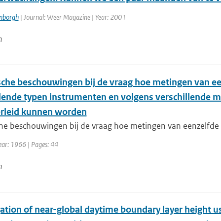
enborgh
| Journal: Weer Magazine | Year: 2001
n
ische beschouwingen bij de vraag hoe metingen van een
llende typen instrumenten en volgens verschillende 
erleid kunnen worden
che beschouwingen bij de vraag hoe metingen van eenzelfde fy
ear: 1966 | Pages: 44
n
ation of near-global daytime boundary layer height us