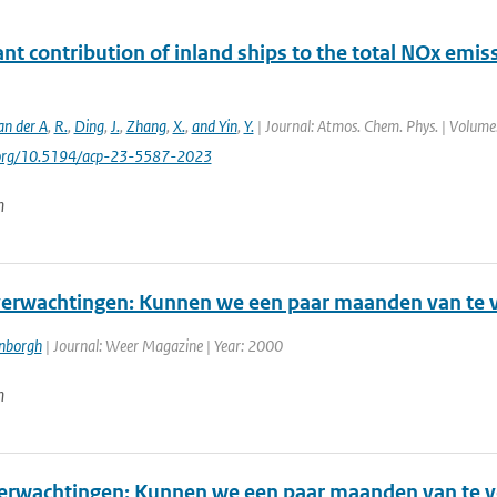
ant contribution of inland ships to the total NOx emis
an der A
,
R.
,
Ding
,
J.
,
Zhang
,
X.
,
and Yin
,
Y.
| Journal: Atmos. Chem. Phys. | Volume:
i.org/10.5194/acp-23-5587-2023
n
erwachtingen: Kunnen we een paar maanden van te v
enborgh
| Journal: Weer Magazine | Year: 2000
n
rwachtingen: Kunnen we een paar maanden van te v