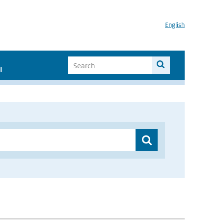
English
I