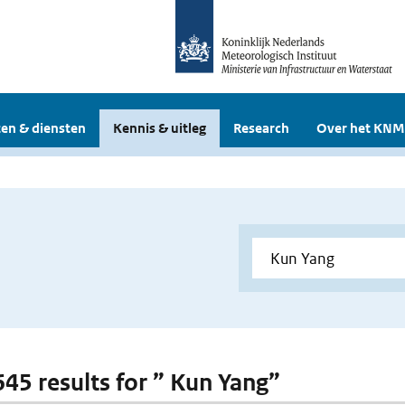
en & diensten
Kennis & uitleg
Research
Over het KNM
 645 results for ” Kun Yang”