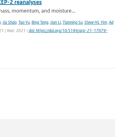
CEP-2 reanalyses
f mass, momentum, and moisture...
v
,
Jia Shao
,
Tao Yu
,
Bing Tong
,
Jian Li
,
Tianning Su
,
Steve HL Yim
,
Ad
21 | Year: 2021 |
doi: https://doi.org/10.5194/acp-21-17079-