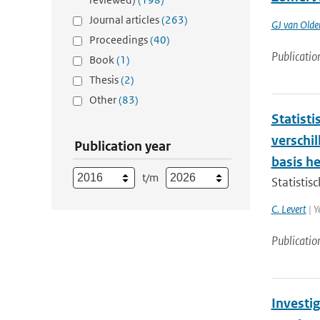
Journal articles
(263)
GJ van Old
Proceedings
(40)
Publicatio
Book
(1)
Thesis
(2)
Other
(83)
Statist
verschi
Publication year
basis h
t/m
Statistis
C. Levert
| Y
Publicatio
Investig