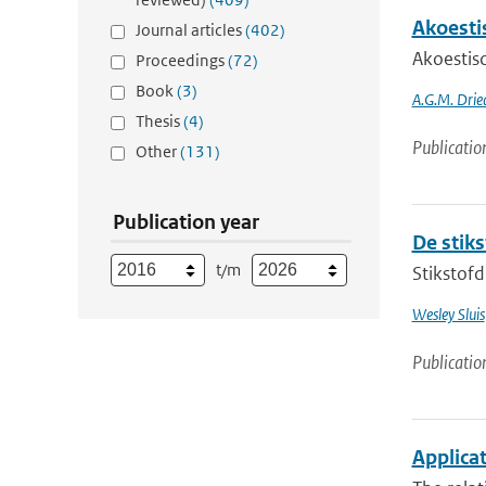
Akoesti
Journal articles
(402)
Akoestis
Proceedings
(72)
Book
(3)
A.G.M. Drie
Thesis
(4)
Publicatio
Other
(131)
Publication year
De stik
t/m
Stikstofd
Wesley Sluis
Publicatio
Applicat