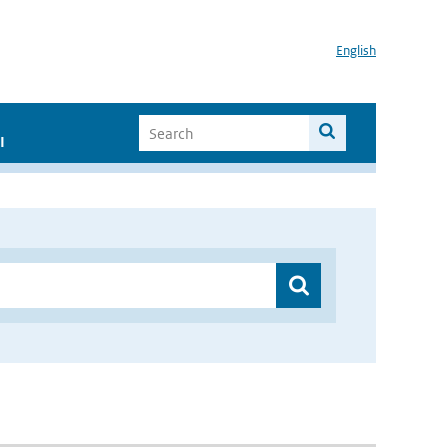
English
I