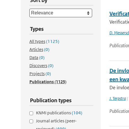
Sort by
Verifica
Verificat
Types
D. Messersc
All types
(1125)
Publicatio
Articles
(0)
Data
(0)
Discovers
(0)
De invl
Projects
(0)
een kwa
Publications
(1125)
De invlo
J. Terpstra
|
Publication types
Publicatio
KNMI publications
(104)
Journal articles (peer-
reviewed)
(409)