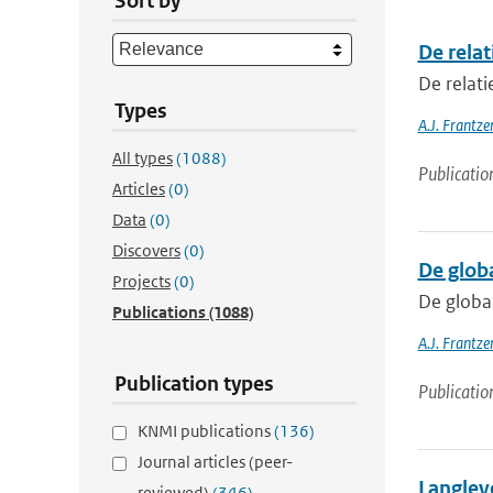
Sort by
De relat
De relati
Types
A.J. Frantze
All types
(1088)
Publicatio
Articles
(0)
Data
(0)
Discovers
(0)
De glob
Projects
(0)
De globa
Publications
(1088)
A.J. Frantz
Publication types
Publicatio
KNMI publications
(136)
Journal articles (peer-
Langlev
reviewed)
(346)