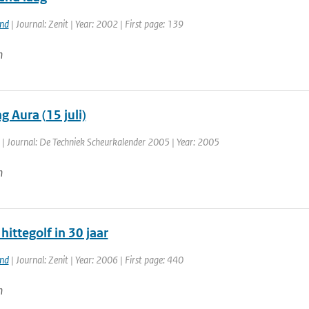
and
| Journal: Zenit | Year: 2002 | First page: 139
n
g Aura (15 juli)
| Journal: De Techniek Scheurkalender 2005 | Year: 2005
n
hittegolf in 30 jaar
and
| Journal: Zenit | Year: 2006 | First page: 440
n