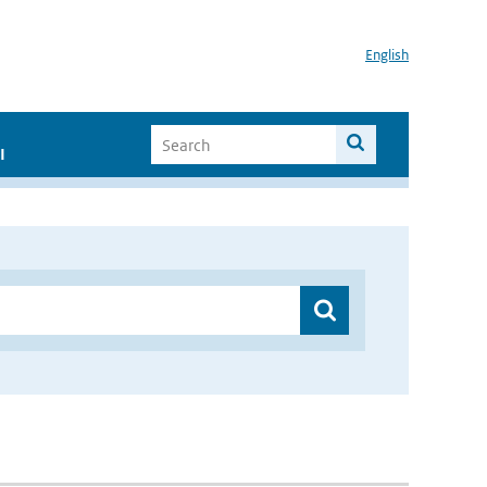
English
I