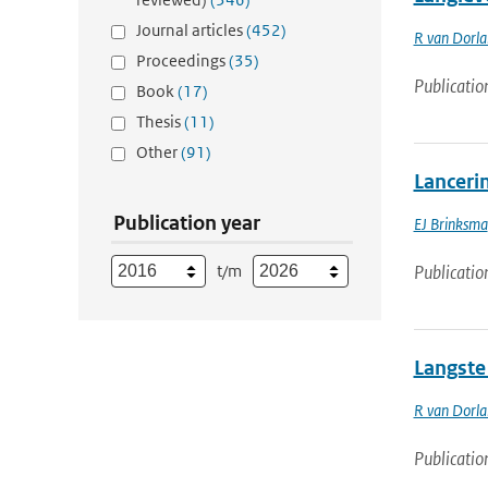
Journal articles
(452)
R van Dorl
Proceedings
(35)
Publicatio
Book
(17)
Thesis
(11)
Other
(91)
Lancerin
Publication year
EJ Brinksma
t/m
Publicatio
Langste 
R van Dorl
Publicatio