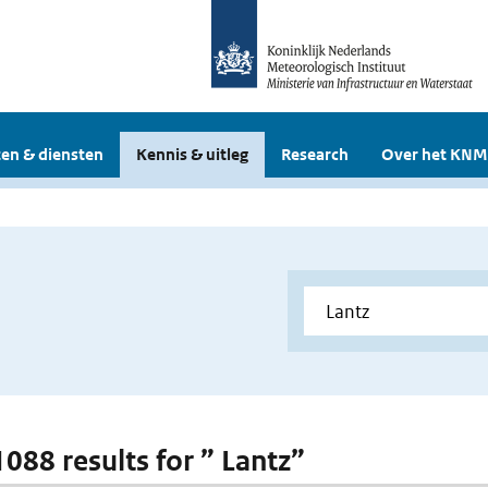
en & diensten
Kennis & uitleg
Research
Over het KNM
1088 results for ” Lantz”