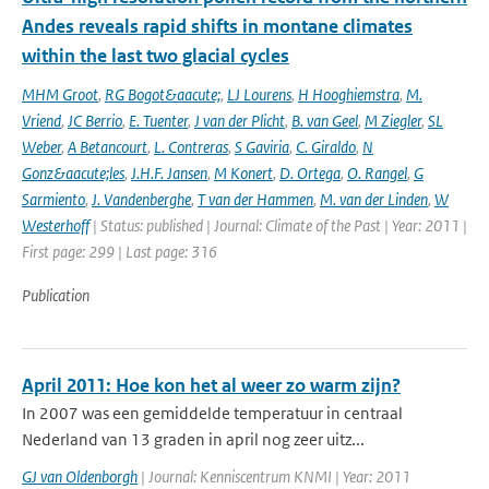
Andes reveals rapid shifts in montane climates
within the last two glacial cycles
MHM Groot
,
RG Bogot&aacute;
,
LJ Lourens
,
H Hooghiemstra
,
M.
Vriend
,
JC Berrio
,
E. Tuenter
,
J van der Plicht
,
B. van Geel
,
M Ziegler
,
SL
Weber
,
A Betancourt
,
L. Contreras
,
S Gaviria
,
C. Giraldo
,
N
Gonz&aacute;les
,
J.H.F. Jansen
,
M Konert
,
D. Ortega
,
O. Rangel
,
G
Sarmiento
,
J. Vandenberghe
,
T van der Hammen
,
M. van der Linden
,
W
Westerhoff
| Status: published | Journal: Climate of the Past | Year: 2011 |
First page: 299 | Last page: 316
Publication
April 2011: Hoe kon het al weer zo warm zijn?
In 2007 was een gemiddelde temperatuur in centraal
Nederland van 13 graden in april nog zeer uitz...
GJ van Oldenborgh
| Journal: Kenniscentrum KNMI | Year: 2011