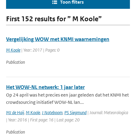
Toon filters
First 152 results for ” M Koole”
Vergelijking WOW met KNMI waarnemingen
M Koole
| Year: 2017 | Pages: 0
Publication
Het WOW-NL netwerk: 1 jaar later
Op 24 april was het precies een jaar geleden dat het KNMI het
crowdsourcing initiatief WOW-NL lan...
MJ de Haij
,
M Koole
,
J Noteboom
,
PS Siegmund
| Journal: Meteorologica
| Year: 2016 | First page: 16 | Last page: 20
Publication