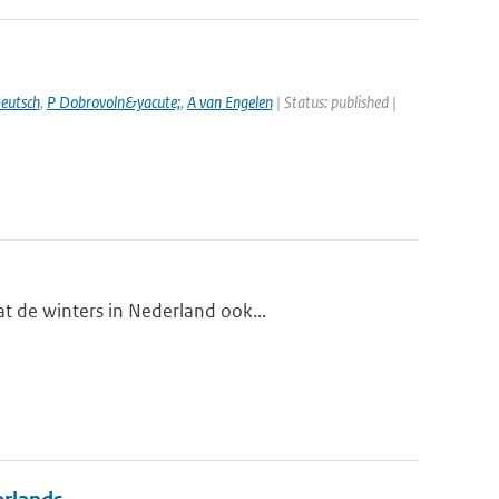
eutsch
,
P Dobrovoln&yacute;
,
A van Engelen
| Status: published |
t de winters in Nederland ook...