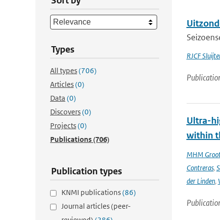
Sort by
Uitzonde
Seizoenso
Types
RJCF Sluijte
All types
(706)
Publicatio
Articles
(0)
Data
(0)
Discovers
(0)
Ultra-hi
Projects
(0)
within t
Publications
(706)
MHM Groo
Contreras
,
S
Publication types
der Linden
,
KNMI publications
(86)
Publicatio
Journal articles (peer-
reviewed)
(286)