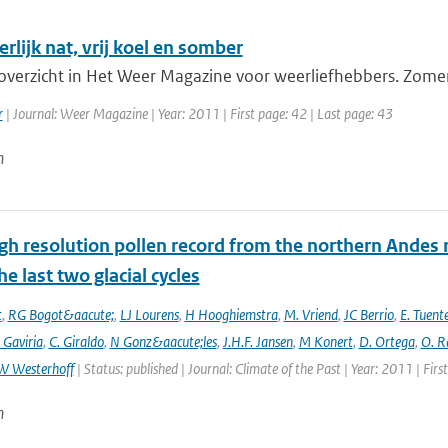
rlijk nat, vrij koel en somber
verzicht in Het Weer Magazine voor weerliefhebbers. Zomer 20
r
| Journal: Weer Magazine | Year: 2011 | First page: 42 | Last page: 43
n
gh resolution pollen record from the northern Andes 
he last two glacial cycles
t
,
RG Bogot&aacute;
,
LJ Lourens
,
H Hooghiemstra
,
M. Vriend
,
JC Berrio
,
E. Tuent
 Gaviria
,
C. Giraldo
,
N Gonz&aacute;les
,
J.H.F. Jansen
,
M Konert
,
D. Ortega
,
O. R
W Westerhoff
| Status: published | Journal: Climate of the Past | Year: 2011 | Fir
n