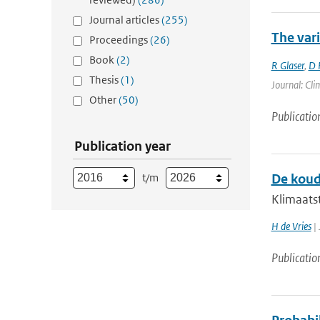
Journal articles
(255)
The var
Proceedings
(26)
Book
(2)
R Glaser
,
D 
Thesis
(1)
Journal: Cli
Other
(50)
Publicatio
Publication year
t/m
De koud
Klimaatst
H de Vries
| 
Publicatio