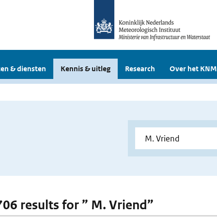
en & diensten
Kennis & uitleg
Research
Over het KNM
706 results for ” M. Vriend”