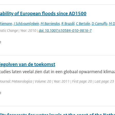
iability of European floods since AD1500
Riemann
,
J Sch&ouml;nbein
,
M Barriendos
,
R Brazdil
,
C Bertolin
,
D Camuffo
,
M D
matic Change | Year: 2010 |
doi: 10.1007/s10584-010-9816-7
n
egolven van de toekomst
udies laten veelal zien dat in een globaal opwarmend klimaa
Journal: Meteorologica | Volume: 20 | Year: 2011 | First page: 20 | Last page: 23
n