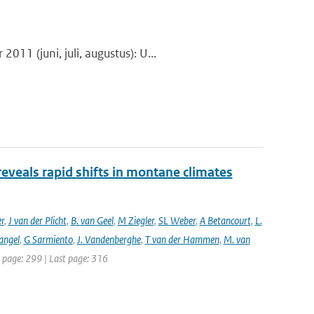
11 (juni, juli, augustus): U...
reveals rapid shifts in montane climates
er
,
J van der Plicht
,
B. van Geel
,
M Ziegler
,
SL Weber
,
A Betancourt
,
L.
angel
,
G Sarmiento
,
J. Vandenberghe
,
T van der Hammen
,
M. van
st page: 299 | Last page: 316