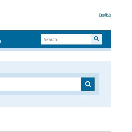
English
I