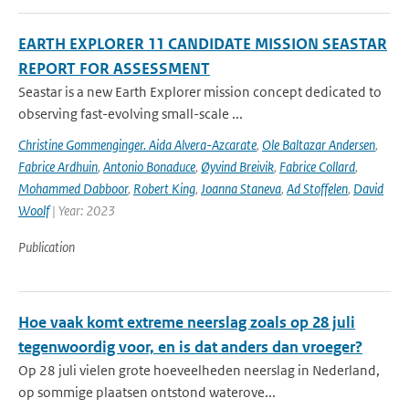
EARTH EXPLORER 11 CANDIDATE MISSION SEASTAR
REPORT FOR ASSESSMENT
Seastar is a new Earth Explorer mission concept dedicated to
observing fast-evolving small-scale ...
Christine Gommenginger. Aida Alvera-Azcarate
,
Ole Baltazar Andersen
,
Fabrice Ardhuin
,
Antonio Bonaduce
,
Øyvind Breivik
,
Fabrice Collard
,
Mohammed Dabboor
,
Robert King
,
Joanna Staneva
,
Ad Stoffelen
,
David
Woolf
| Year: 2023
Publication
Hoe vaak komt extreme neerslag zoals op 28 juli
tegenwoordig voor, en is dat anders dan vroeger?
Op 28 juli vielen grote hoeveelheden neerslag in Nederland,
op sommige plaatsen ontstond waterove...