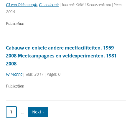
GJ van Oldenborgh
,
G Lenderink
| Journal: KNMI Kenniscentrum | Year:
2014
Publication
Cabauw en enkele andere meetfaciliteiten, 1959 -
2008 Meetcampagnes en veldexperimenten, 1981 -
2008
W Monna
| Year: 2017 | Pages: 0
Publication
1
…
Next ›