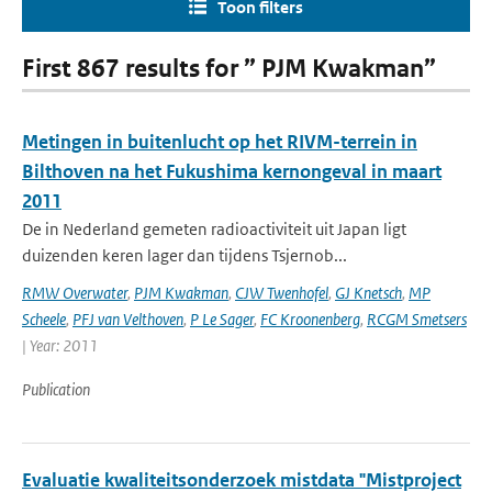
Toon filters
First 867 results for ” PJM Kwakman”
Metingen in buitenlucht op het RIVM-terrein in
Bilthoven na het Fukushima kernongeval in maart
2011
De in Nederland gemeten radioactiviteit uit Japan ligt
duizenden keren lager dan tijdens Tsjernob...
RMW Overwater
,
PJM Kwakman
,
CJW Twenhofel
,
GJ Knetsch
,
MP
Scheele
,
PFJ van Velthoven
,
P Le Sager
,
FC Kroonenberg
,
RCGM Smetsers
| Year: 2011
Publication
Evaluatie kwaliteitsonderzoek mistdata "Mistproject