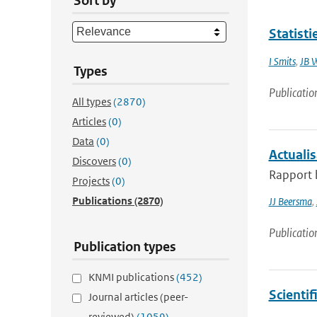
Sort by
Statist
I Smits
,
JB 
Types
Publicatio
All types
(2870)
Articles
(0)
Data
(0)
Actuali
Discovers
(0)
Rapport b
Projects
(0)
Publications
(2870)
JJ Beersma
,
Publicatio
Publication types
KNMI publications
(452)
Scienti
Journal articles (peer-
reviewed)
(1059)