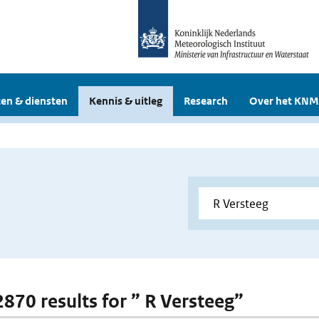
en & diensten
Kennis & uitleg
Research
Over het KNM
2870 results for ” R Versteeg”