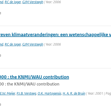
and
,
RC de Jager
,
GJM Versteegh
| Year: 2006
n
even klimaatveranderingen: een wetenschappelijke 
and
,
RC de Jager
,
GJM Versteegh
| Year: 2006
n
00 : the KNMI/WAU contribution
0 : the KNMI/WAU contribution
E.W. Meijer
,
P.J.B. Versteeg
,
O.K. Hartogensis
,
H. A. R. de Bruin
| Year: 2001 | Pag
n