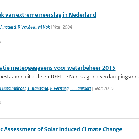
iek van extreme neerslag in Nederland
Wijngaard
,
R Versteeg
,
M Kok
| Year: 2004
n
satie meteogegevens voor waterbeheer 2015
estaande uit 2 delen DEEL 1: Neerslag- en verdampingsreekse
J Bessembinder
,
T Brandsma
,
R Versteeg
,
H Hakvoort
| Year: 2015
n
fic Assessment of Solar Induced Climate Change