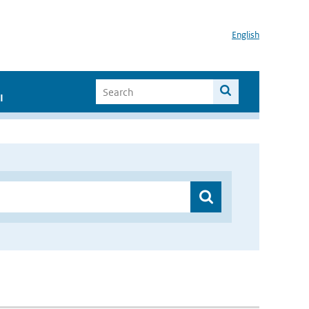
English
I