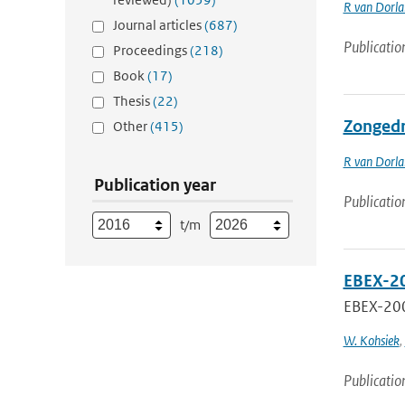
R van Dorl
Journal articles
(687)
Publicatio
Proceedings
(218)
Book
(17)
Thesis
(22)
Zongedr
Other
(415)
R van Dorl
Publication year
Publicatio
t/m
EBEX-20
EBEX-200
W. Kohsiek
,
Publicatio