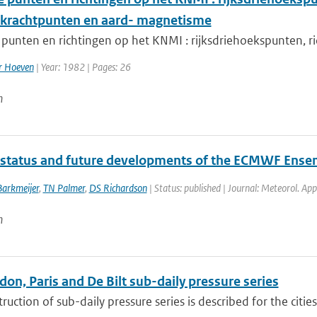
krachtpunten en aard- magnetisme
unten en richtingen op het KNMI : rijksdriehoekspunten, ri
er Hoeven
| Year: 1982 | Pages: 26
n
 status and future developments of the ECMWF Ense
Barkmeijer
,
TN Palmer
,
DS Richardson
| Status: published | Journal: Meteorol. App
n
on, Paris and De Bilt sub-daily pressure series
ruction of sub-daily pressure series is described for the citie