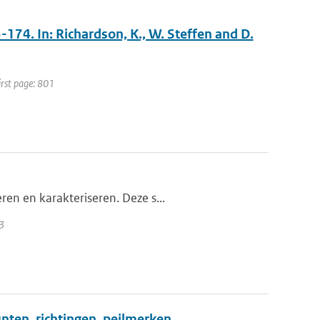
3-174. In: Richardson, K., W. Steffen and D.
irst page: 801
en en karakteriseren. Deze s...
3
nten, richtingen, peilmerken,