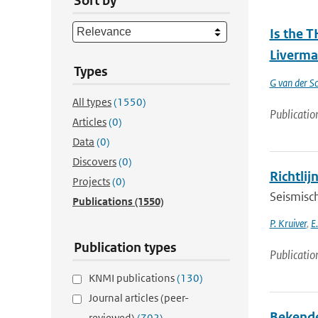
Sort by
Is the T
Liverma
Types
G van der Sc
All types
(1550)
Publicatio
Articles
(0)
Data
(0)
Discovers
(0)
Richtlij
Projects
(0)
Seismisch
Publications
(1550)
P. Kruiver
,
E
Publication types
Publicatio
KNMI publications
(130)
Journal articles (peer-
Bekende
reviewed)
(702)