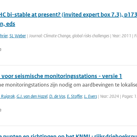
HC bi-stable at present? (invited expert box 7.3), p17
n, eds
hrier
,
SL Weber
| Journal: Climate Change, global risks challenges | Year: 2011 | F
n
n voor seismische monitoringsstations - versie 1
e monitoringstations zijn nodig om aardbevingen te lokaliser
. Ruigrok
,
G.J. van den Hazel
,
D. de Vos
,
E. Stoffer
,
L. Evers
| Year: 2024 | Pages: 1
n
 punten en richtingen op het KNMI : rijksdriehoekspu