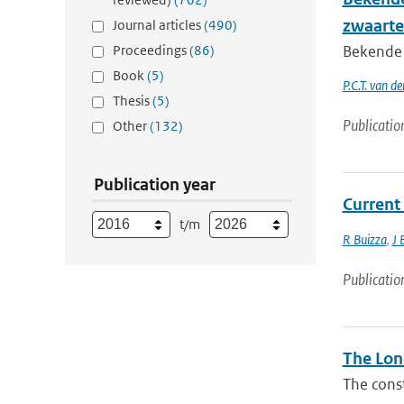
zwaarte
Journal articles
(490)
Proceedings
(86)
Bekende p
Book
(5)
P.C.T. van d
Thesis
(5)
Publicatio
Other
(132)
Publication year
Current
t/m
R Buizza
,
J 
Publicatio
The Lond
The const