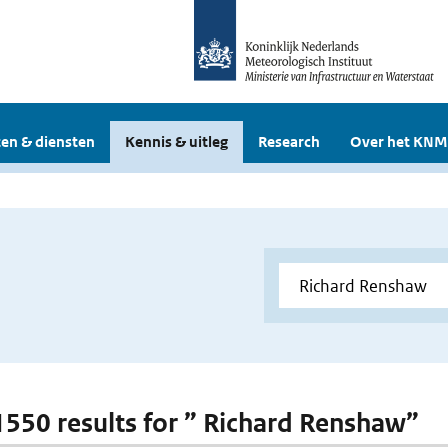
en & diensten
Kennis & uitleg
Research
Over het KNM
 1550 results for ” Richard Renshaw”