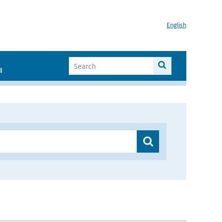
English
I