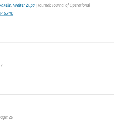
akelin
,
Walter Zupa
| Journal: Journal of Operational
1946240
77
page: 29