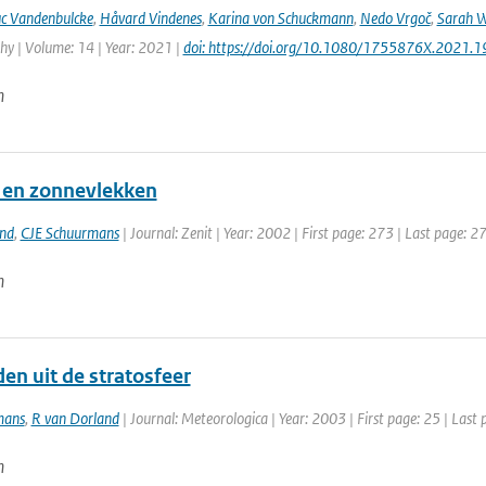
c Vandenbulcke
,
Håvard Vindenes
,
Karina von Schuckmann
,
Nedo Vrgoč
,
Sarah W
y | Volume: 14 | Year: 2021 |
doi: https://doi.org/10.1080/1755876X.2021.
n
 en zonnevlekken
and
,
CJE Schuurmans
| Journal: Zenit | Year: 2002 | First page: 273 | Last page: 2
n
en uit de stratosfeer
mans
,
R van Dorland
| Journal: Meteorologica | Year: 2003 | First page: 25 | Last 
n