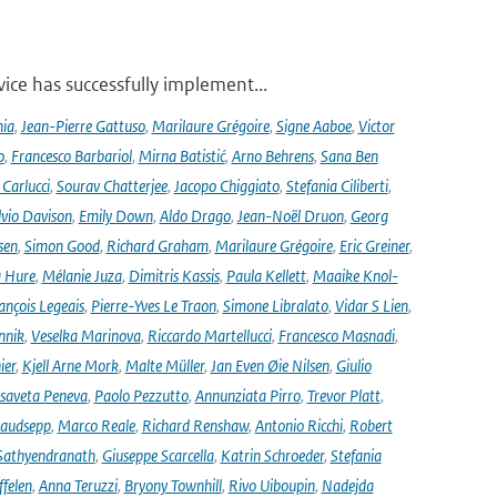
ce has successfully implement...
nia
,
Jean-Pierre Gattuso
,
Marilaure Grégoire
,
Signe Aaboe
,
Victor
o
,
Francesco Barbariol
,
Mirna Batistić
,
Arno Behrens
,
Sana Ben
Carlucci
,
Sourav Chatterjee
,
Jacopo Chiggiato
,
Stefania Ciliberti
,
lvio Davison
,
Emily Down
,
Aldo Drago
,
Jean-Noël Druon
,
Georg
sen
,
Simon Good
,
Richard Graham
,
Marilaure Grégoire
,
Eric Greiner
,
 Hure
,
Mélanie Juza
,
Dimitris Kassis
,
Paula Kellett
,
Maaike Knol-
ançois Legeais
,
Pierre-Yves Le Traon
,
Simone Libralato
,
Vidar S Lien
,
nnik
,
Veselka Marinova
,
Riccardo Martellucci
,
Francesco Masnadi
,
ier
,
Kjell Arne Mork
,
Malte Müller
,
Jan Even Øie Nilsen
,
Giulio
isaveta Peneva
,
Paolo Pezzutto
,
Annunziata Pirro
,
Trevor Platt
,
audsepp
,
Marco Reale
,
Richard Renshaw
,
Antonio Ricchi
,
Robert
Sathyendranath
,
Giuseppe Scarcella
,
Katrin Schroeder
,
Stefania
ffelen
,
Anna Teruzzi
,
Bryony Townhill
,
Rivo Uiboupin
,
Nadejda