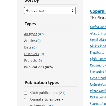
Sort by
Coperni
The first
Types
Karina von
Alari
,
Britta
All types
(426)
Ismail
,
Alvis
Articles
(0)
Giulia Cipri
Data
(0)
Engelhard
,
I
Discovers
(0)
Kjell Gunde
Projects
(0)
Kauffman
,
P
Publications
(426)
Leonardo L
Elena Mauri
Publication types
Notarstefa
Pierre-Mari
KNMI publications
(21)
Ricker
,
Sand
Journal articles (peer-
Sparnocchia
reviewed)
(193)