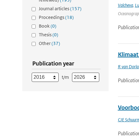
Valcheva
,
Lu
Journal articles
(157)
Oceanograph
Proceedings
(18)
Book
(0)
Publicatio
Thesis
(0)
Other
(37)
Klimaat
Publication year
R van Dorl
t/m
Publicatio
Voorbod
CJE Schuur
Publicatio