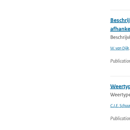
Beschri
afhankel
Beschrij
W. van Dijk
Publicatio
Weertyp
Weertype
C.J.E. Schu
Publicatio