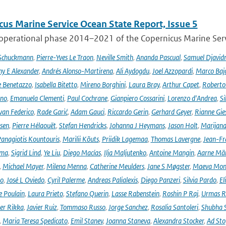
cus Marine Service Ocean State Report, Issue 5
 operational phase 2014–2021 of the Copernicus Marine Servi
 Schuckmann
,
Pierre-Yves Le Traon
,
Neville Smith
,
Ananda Pascual
,
Samuel Djavid
ny E Alexander
,
Andrés Alonso-Martirena
,
Ali Aydogdu
,
Joel Azzopardi
,
Marco Baj
e Benetazzo
,
Isabella Bitetto
,
Mireno Borghini
,
Laura Bray
,
Arthur Capet
,
Roberto 
ano
,
Emanuela Clementi
,
Paul Cochrane
,
Gianpiero Cossarini
,
Lorenzo d'Andrea
,
Si
van Federico
,
Rade Garić
,
Adam Gauci
,
Riccardo Gerin
,
Gerhard Geyer
,
Rianne Gie
rsen
,
Pierre Hélaouët
,
Stefan Hendricks
,
Johanna J Heymans
,
Jason Holt
,
Marijana
anagiotis Kountouris
,
Marilii Kõuts
,
Priidik Lagemaa
,
Thomas Lavergne
,
Jean-Fr
ima
,
Sigrid Lind
,
Ye Liu
,
Diego Macías
,
Ilja Maljutenko
,
Antoine Mangin
,
Aarne Mä
,
Michael Mayer
,
Milena Menna
,
Catherine Meulders
,
Jane S Møgster
,
Maeva Mon
no
,
José L Oviedo
,
Cyril Palerme
,
Andreas Palialexis
,
Diego Panzeri
,
Silvia Pardo
,
El
e Poulain
,
Laura Prieto
,
Stefano Querin
,
Lasse Rabenstein
,
Roshin P Raj
,
Urmas R
er Rikka
,
Javier Ruiz
,
Tommaso Russo
,
Jorge Sanchez
,
Rosalia Santoleri
,
Shubha 
,
Maria Teresa Spedicato
,
Emil Stanev
,
Joanna Staneva
,
Alexandra Stocker
,
Ad Sto