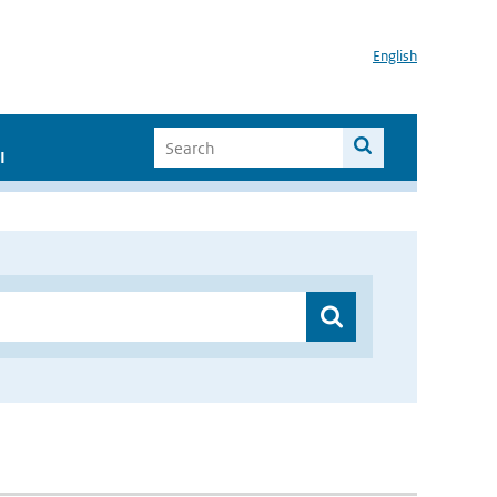
English
I