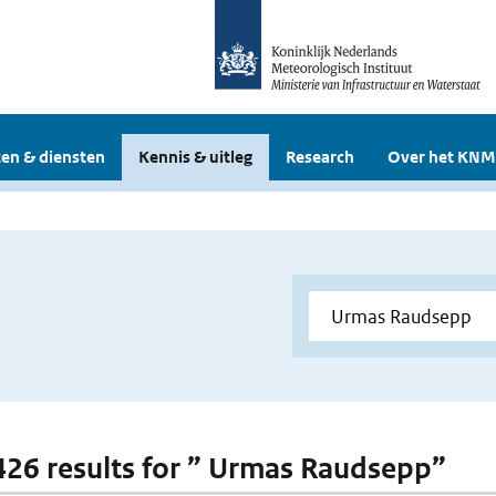
en & diensten
Kennis & uitleg
Research
Over het KNM
 426 results for ” Urmas Raudsepp”