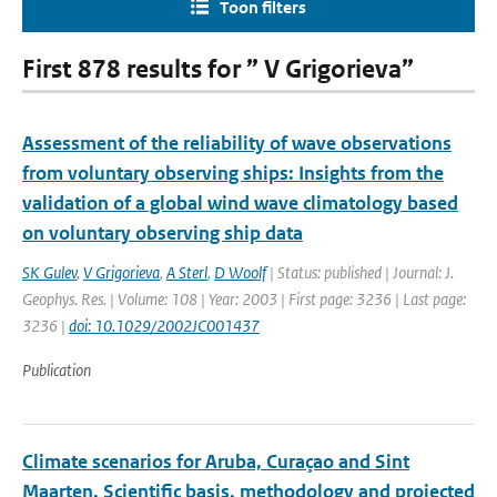
Toon filters
First 878 results for ” V Grigorieva”
Assessment of the reliability of wave observations
from voluntary observing ships: Insights from the
validation of a global wind wave climatology based
on voluntary observing ship data
SK Gulev
,
V Grigorieva
,
A Sterl
,
D Woolf
| Status: published | Journal: J.
Geophys. Res. | Volume: 108 | Year: 2003 | First page: 3236 | Last page:
3236 |
doi: 10.1029/2002JC001437
Publication
Climate scenarios for Aruba, Curaçao and Sint
Maarten. Scientific basis, methodology and projected