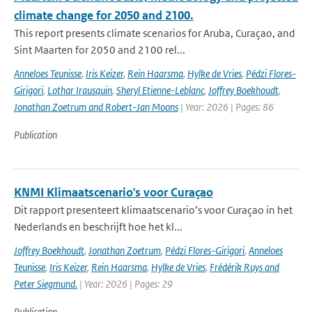
climate change for 2050 and 2100.
This report presents climate scenarios for Aruba, Curaçao, and
Sint Maarten for 2050 and 2100 rel...
Anneloes Teunisse
,
Iris Keizer
,
Rein Haarsma
,
Hylke de Vries
,
Pédzi Flores-
Girigori
,
Lothar Irausquin
,
Sheryl Etienne-Leblanc
,
Joffrey Boekhoudt
,
Jonathan Zoetrum and Robert-Jan Moons
| Year: 2026 | Pages: 86
Publication
KNMI Klimaatscenario's voor Curaçao
Dit rapport presenteert klimaatscenario’s voor Curaçao in het
Nederlands en beschrijft hoe het kl...
Joffrey Boekhoudt
,
Jonathan Zoetrum
,
Pédzi Flores-Girigori
,
Anneloes
Teunisse
,
Iris Keizer
,
Rein Haarsma
,
Hylke de Vries
,
Frédérik Ruys and
Peter Siegmund.
| Year: 2026 | Pages: 29
Publication