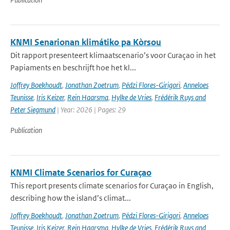
KNMI Senarionan klimátiko pa Kòrsou
Dit rapport presenteert klimaatscenario’s voor Curaçao in het
Papiaments en beschrijft hoe het kl...
Joffrey Boekhoudt
,
Jonathan Zoetrum
,
Pédzi Flores-Girigori
,
Anneloes
Teunisse
,
Iris Keizer
,
Rein Haarsma
,
Hylke de Vries
,
Frédérik Ruys and
Peter Siegmund
| Year: 2026 | Pages: 29
Publication
KNMI Climate Scenarios for Curaçao
This report presents climate scenarios for Curaçao in English,
describing how the island’s climat...
Joffrey Boekhoudt
,
Jonathan Zoetrum
,
Pédzi Flores-Girigori
,
Anneloes
Teunisse
,
Iris Keizer
,
Rein Haarsma
,
Hylke de Vries
,
Frédérik Ruys and