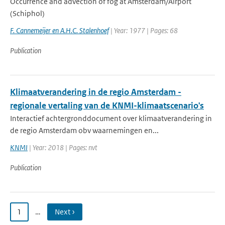
Occurrence and advection of fog at Amsterdam/Airport
(Schiphol)
F. Cannemeijer en A.H.C. Stalenhoef
| Year: 1977 | Pages: 68
Publication
Klimaatverandering in de regio Amsterdam -
regionale vertaling van de KNMI-klimaatscenario's
Interactief achtergronddocument over klimaatverandering in
de regio Amsterdam obv waarnemingen en...
KNMI
| Year: 2018 | Pages: nvt
Publication
1
…
Next ›