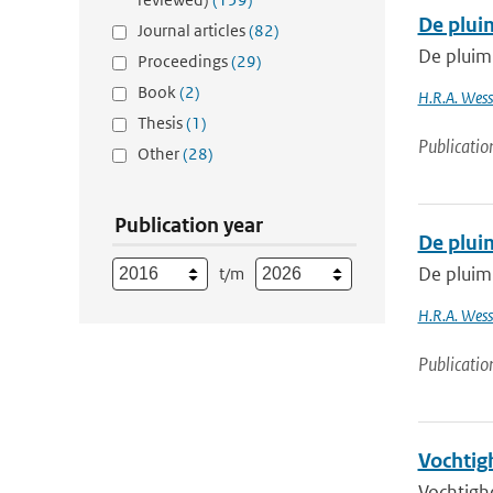
De pluim
Journal articles
(82)
De pluim 
Proceedings
(29)
Book
(2)
H.R.A. Wesse
Thesis
(1)
Publicatio
Other
(28)
Publication year
De plui
De pluim
t/m
H.R.A. Wesse
Publicatio
Vochtig
Vochtigh