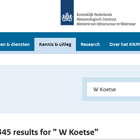
en & diensten
Kennis & uitleg
Research
Over het KNM
 345 results for ” W Koetse”