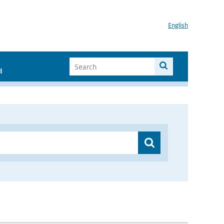
English
I