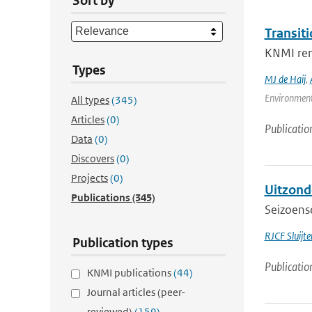
Sort by
Transit
KNMI rene
Types
MJ de Haij
,
Environment
All types
(345)
Articles
(0)
Publicatio
Data
(0)
Discovers
(0)
Projects
(0)
Uitzonde
Publications
(345)
Seizoenso
RJCF Sluijte
Publication types
Publicatio
KNMI publications
(44)
Journal articles (peer-
reviewed)
(159)