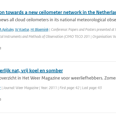
ion towards a new ceilometer network in the Netherla
ws all cloud ceilometers in its national meteorological obs
A Apituley
,
W Koetse
,
HI Bloemink
| Conference: Papers and Posters presented at
al Instruments and Methods of Observation (CIMO TECO 201 | Organisation: WMO |
n
rlijk nat, vrij koel en somber
verzicht in Het Weer Magazine voor weerliefhebbers. Zomer 20
r
| Journal: Weer Magazine | Year: 2011 | First page: 42 | Last page: 43
n