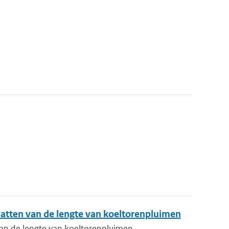
atten van de lengte van koeltorenpluimen
an de lengte van koeltorenpluimen