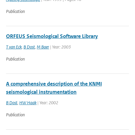
Publication
ORFEUS Seismological Software Library
T van Eck
,
B Dost
,
M Baer
| Year: 2003
Publication
A comprehensive description of the KNMI
seismological instrumentation
B Dost
,
HW Haak
| Year: 2002
Publication