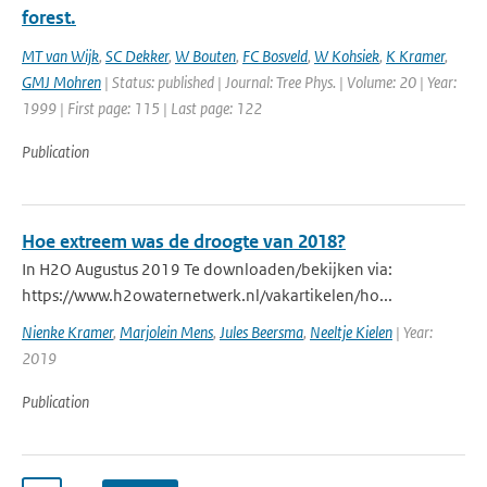
forest.
MT van Wijk
,
SC Dekker
,
W Bouten
,
FC Bosveld
,
W Kohsiek
,
K Kramer
,
GMJ Mohren
| Status: published | Journal: Tree Phys. | Volume: 20 | Year:
1999 | First page: 115 | Last page: 122
Publication
Hoe extreem was de droogte van 2018?
In H2O Augustus 2019 Te downloaden/bekijken via:
https://www.h2owaternetwerk.nl/vakartikelen/ho...
Nienke Kramer
,
Marjolein Mens
,
Jules Beersma
,
Neeltje Kielen
| Year:
2019
Publication