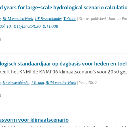
 years for large-scale hydrological scenario calculati
r
,
BJJM van den Hurk
,
JJE Bessembinder
,
T Kroon
| Status: published | Journal: En
doi: 10.1016/j.envsoft.2010.11.008
n
logisch standaardjaar op dagbasis voor heden en to
heeft het KNMI de KNMI’06 klimaatscenario’s voor 2050 gepub
r
,
JJE Bessembinder
,
T Kroon
,
BJJM van den Hurk
| Year: 2009
n
pasvorm voor klimaatscenario