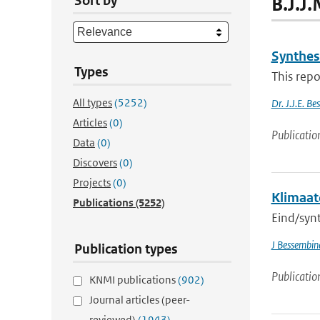
Sort by
B.J.J
Synthes
Types
This repo
All types
(5252)
Dr. J.J.E. B
Articles
(0)
Publicatio
Data
(0)
Discovers
(0)
Projects
(0)
Klimaat
Publications
(5252)
Eind/synt
J Bessembin
Publication types
Publicatio
KNMI publications
(902)
Journal articles (peer-
reviewed)
(1943)