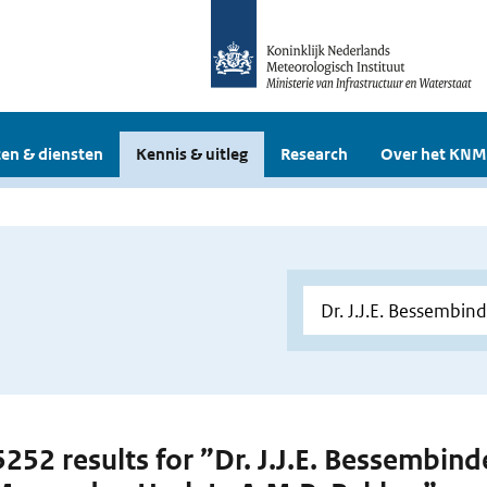
en & diensten
Kennis & uitleg
Research
Over het KNM
 5252 results for ”Dr. J.J.E. Bessembin