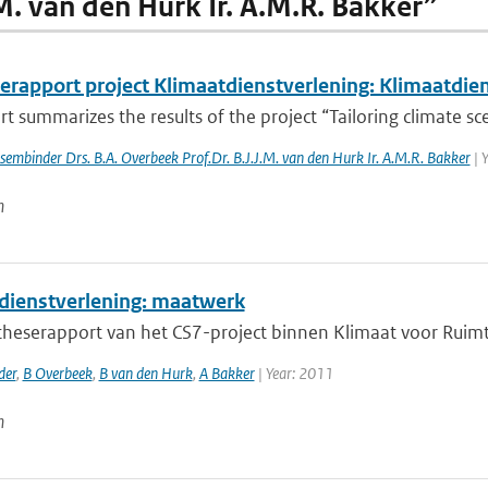
.M. van den Hurk Ir. A.M.R. Bakker”
erapport project Klimaatdienstverlening: Klimaatdie
rt summarizes the results of the project “Tailoring climate scen
essembinder Drs. B.A. Overbeek Prof.Dr. B.J.J.M. van den Hurk Ir. A.M.R. Bakker
| 
n
dienstverlening: maatwerk
heserapport van het CS7-project binnen Klimaat voor Ruimte.
der
,
B Overbeek
,
B van den Hurk
,
A Bakker
| Year: 2011
n