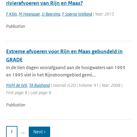
rivierafvoeren van Rijn en Maas?
F Klijn
,
M Hegnauer
,
JJ Beersma
,
F Sperna Weiland
| Year: 2015
Publication
Extreme afvoeren voor Rijn en Maas gebundeld in
GRADE
In de tien dagen voorafgaand aan de hoogwaters van 1993
en 1995 viel in het Rijnstroomgebied gemi...
MJM de Wit
,
TA Buishand
| Journal: H2O | Volume: 41 | Year: 2008 |
First page: 8 | Last page: 9
Publication
1
…
Next ›