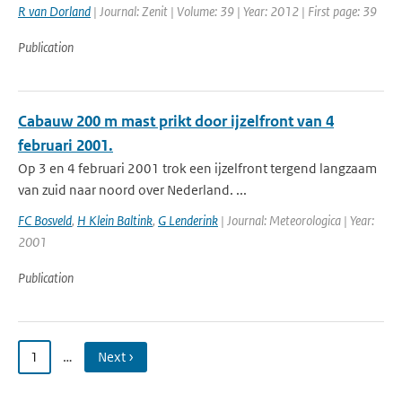
R van Dorland
| Journal: Zenit | Volume: 39 | Year: 2012 | First page: 39
Publication
Cabauw 200 m mast prikt door ijzelfront van 4
februari 2001.
Op 3 en 4 februari 2001 trok een ijzelfront tergend langzaam
van zuid naar noord over Nederland. ...
FC Bosveld
,
H Klein Baltink
,
G Lenderink
| Journal: Meteorologica | Year:
2001
Publication
1
…
Next ›