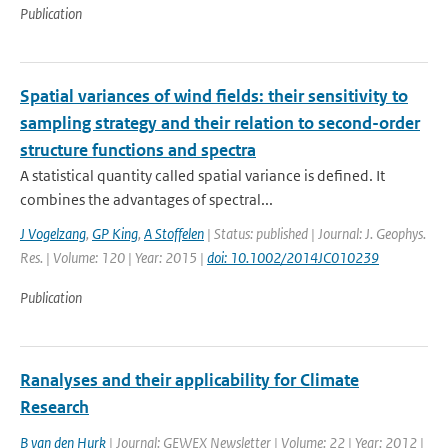
Publication
Spatial variances of wind fields: their sensitivity to
sampling strategy and their relation to second-order
structure functions and spectra
A statistical quantity called spatial variance is defined. It
combines the advantages of spectral...
J Vogelzang
,
GP King
,
A Stoffelen
| Status: published | Journal: J. Geophys.
Res. | Volume: 120 | Year: 2015 |
doi: 10.1002/2014JC010239
Publication
Ranalyses and their applicability for Climate
Research
B van den Hurk
| Journal: GEWEX Newsletter | Volume: 22 | Year: 2012 |