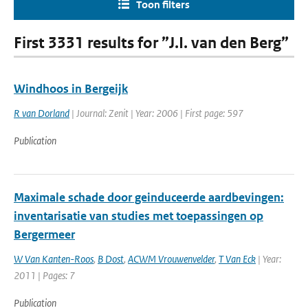
Toon filters
First 3331 results for ”J.I. van den Berg”
Windhoos in Bergeijk
R van Dorland
| Journal: Zenit | Year: 2006 | First page: 597
Publication
Maximale schade door geinduceerde aardbevingen:
inventarisatie van studies met toepassingen op
Bergermeer
W Van Kanten-Roos
,
B Dost
,
ACWM Vrouwenvelder
,
T Van Eck
| Year:
2011 | Pages: 7
Publication