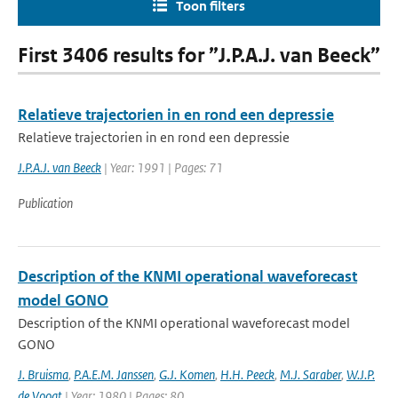
Toon filters
First 3406 results for ”J.P.A.J. van Beeck”
Relatieve trajectorien in en rond een depressie
Relatieve trajectorien in en rond een depressie
J.P.A.J. van Beeck
| Year: 1991 | Pages: 71
Publication
Description of the KNMI operational waveforecast
model GONO
Description of the KNMI operational waveforecast model
GONO
J. Bruisma
,
P.A.E.M. Janssen
,
G.J. Komen
,
H.H. Peeck
,
M.J. Saraber
,
W.J.P.
de Voogt
| Year: 1980 | Pages: 80