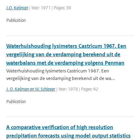
J.Q. Keijman
| Year: 1971 | Pages: 39
Publication
Waterhuishouding lysimeters Castricum 1967. Een
vergelijking van de verdamping berekend uit de
waterbalans met de verdamping volgens Penman
Waterhuishouding lysimeters Castricum 1967. Een
vergelijking van de verdamping berekend uit de wa...
J. Q. Keijman en W. Schipper
| Year: 1978 | Pages: 42
Publication
A comparative verification of high resolution
precipitation forecasts using model output statistics