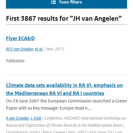
Toon filters
First 3867 results for ”JH van Angelen”
Flyer ECA&D
AFV van Engelen
,
et al.
| Year: 2011
Publication
Climate data sets availability in RA VI, emphasis on
the Mediterranean RA VI and RA I countries
On 29 June 2007 the European Commission launched a Green
Paper with as key message: Europe must n...
A van Engelen
,
L Klok
| Conference: MEDARE International Workshop on
Rescue and Digitization of Climate Records in the Mediterranean Basin |
Organisation: WMO | Place: Geneve | Year: 2007 | First page: 15 | Last