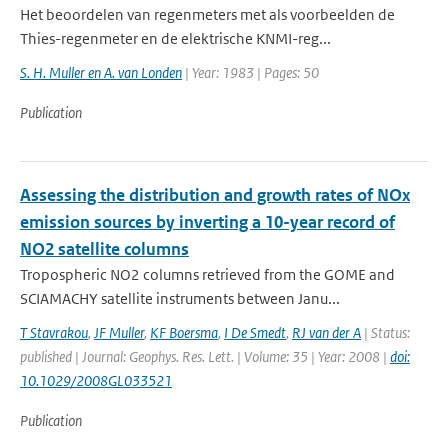
Het beoordelen van regenmeters met als voorbeelden de
Thies-regenmeter en de elektrische KNMI-reg...
S. H. Muller en A. van Londen
| Year: 1983 | Pages: 50
Publication
Assessing the distribution and growth rates of NOx
emission sources by inverting a 10-year record of
NO2 satellite columns
Tropospheric NO2 columns retrieved from the GOME and
SCIAMACHY satellite instruments between Janu...
T Stavrakou
,
JF Muller
,
KF Boersma
,
I De Smedt
,
RJ van der A
| Status:
published | Journal: Geophys. Res. Lett. | Volume: 35 | Year: 2008 |
doi:
10.1029/2008GL033521
Publication