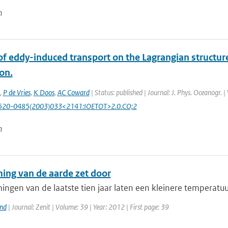
n
of eddy-induced transport on the Lagrangian structur
ion.
,
P de Vries
,
K Doos
,
AC Coward
| Status: published | Journal: J. Phys. Oceanogr. 
520-0485(2003)033<2141:IOETOT>2.0.CO;2
n
ng van de aarde zet door
gen van de laatste tien jaar laten een kleinere temperatuur
and
| Journal: Zenit | Volume: 39 | Year: 2012 | First page: 39