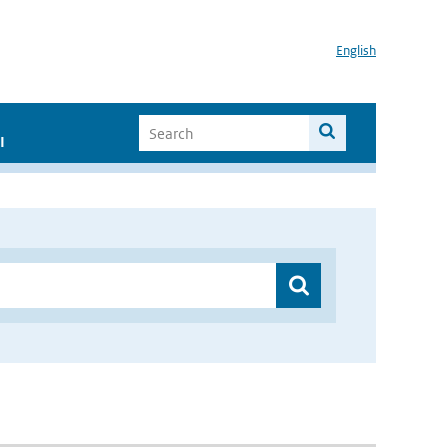
English
I