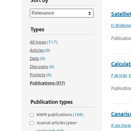
Sort by
Satellie
EJ Brinksma
Types
Publicatio
All types
(317)
Articles
(0)
Data
(0)
Calcula
Discovers
(0)
Projects
(0)
P de Vries
,
K
Publications
(317)
Publicatio
Publication types
Canarisc
KNMI publications
(106)
Journal articles (peer-
R van Dorl
reviewed)
(56)