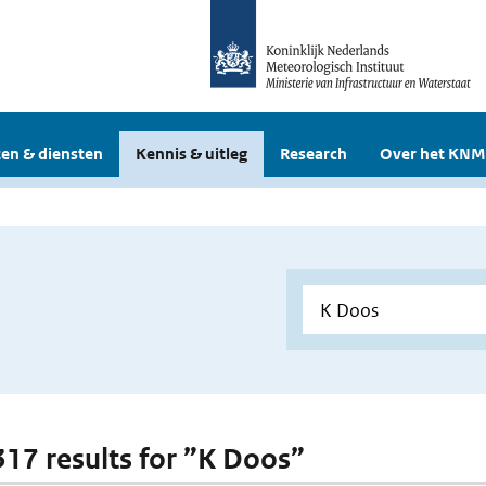
en & diensten
Kennis & uitleg
Research
Over het KNM
 317 results for ”K Doos”