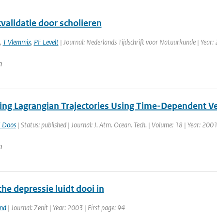
tvalidatie door scholieren
,
T Vlemmix
,
PF Levelt
| Journal: Nederlands Tijdschrift voor Natuurkunde | Year: 
n
ting Lagrangian Trajectories Using Time-Dependent Vel
 Doos
| Status: published | Journal: J. Atm. Ocean. Tech. | Volume: 18 | Year: 200
n
he depressie luidt dooi in
and
| Journal: Zenit | Year: 2003 | First page: 94