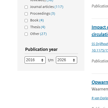
Publicatio
Journal articles
(117)
Proceedings
(3)
Book
(4)
Impact 
Thesis
(4)
Other
(27)
circulat
SS Drijfhout
Publication year
10.1175/1
t/m
Publicatio
Opwarmi
Waarnemin
R van Dorl