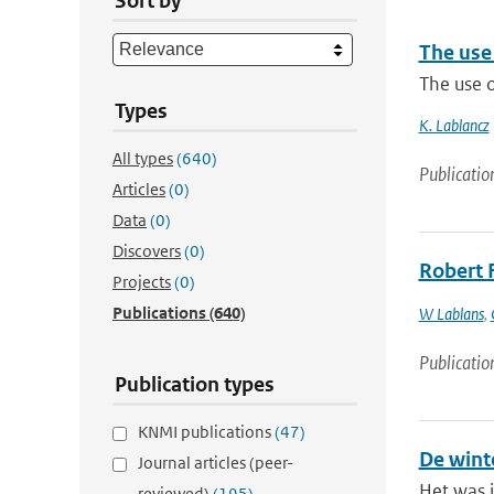
Sort by
The use 
The use o
Types
K. Lablancz
All types
(640)
Publicatio
Articles
(0)
Data
(0)
Discovers
(0)
Robert 
Projects
(0)
Publications
(640)
W Lablans
,
Publicatio
Publication types
KNMI publications
(47)
De wint
Journal articles (peer-
Het was 
reviewed)
(195)