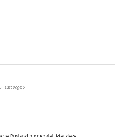
6 | Last page: 9
te Rusland binnenviel. Met deze...