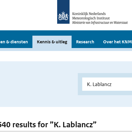
en & diensten
Kennis & uitleg
Research
Over het KNM
640 results for ”K. Lablancz”