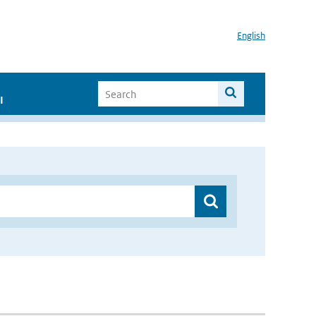
English
I