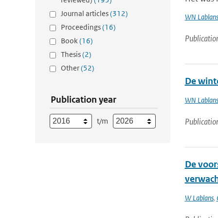
Journal articles
(312)
WN Lablan
Proceedings
(16)
Publicatio
Book
(16)
Thesis
(2)
Other
(52)
De wint
Publication year
WN Lablan
t/m
Publicatio
De voors
verwach
W Lablans
,