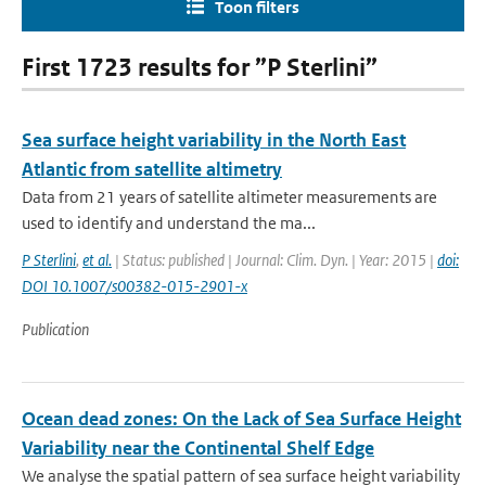
Toon filters
First 1723 results for ”P Sterlini”
Sea surface height variability in the North East
Atlantic from satellite altimetry
Data from 21 years of satellite altimeter measurements are
used to identify and understand the ma...
P Sterlini
,
et al.
| Status: published | Journal: Clim. Dyn. | Year: 2015 |
doi:
DOI 10.1007/s00382-015-2901-x
Publication
Ocean dead zones: On the Lack of Sea Surface Height
Variability near the Continental Shelf Edge
We analyse the spatial pattern of sea surface height variability