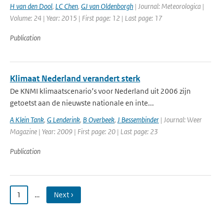
H van den Dool
,
LC Chen
,
GJ van Oldenborgh
| Journal: Meteorologica |
Volume: 24 | Year: 2015 | First page: 12 | Last page: 17
Publication
Klimaat Nederland verandert sterk
De KNMI klimaatscenario’s voor Nederland uit 2006 zijn
getoetst aan de nieuwste nationale en inte...
A Klein Tank
,
G Lenderink
,
B Overbeek
,
J Bessembinder
| Journal: Weer
Magazine | Year: 2009 | First page: 20 | Last page: 23
Publication
1
…
Next ›