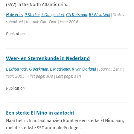
(SSV) in the North Atlantic usin...
H de Vries
,
P Sterlini
,
S Dangendorf
,
CA Katsman
,
RSW vd Wal
| Status:
submitted | Journal: Clim. Dyn. | Year: 2016
Publication
Weer- en Sterrenkunde in Nederland
E Echternach
,
G Beekman
,
E Mathlener
,
R van Dorland
| Journal: Zenit |
Year: 2003 | First page: 308 | Last page: 314
Publication
Een sterke El Niño in aantocht
Naar het zich nu laat aanzien komt er een sterke El Niño aan,
met de sterkste SST anomalieën tege...