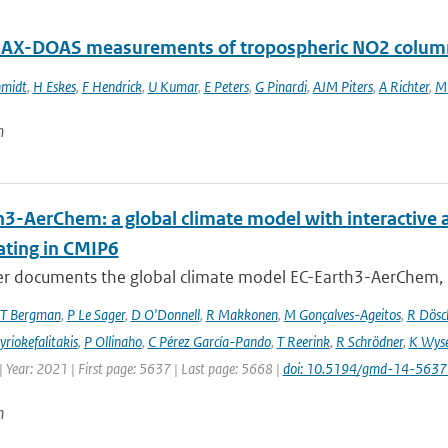
AX-DOAS measurements of tropospheric NO2 columns
hmidt
,
H Eskes
,
F Hendrick
,
U Kumar
,
E Peters
,
G Pinardi
,
AJM Piters
,
A Richter
,
M 
n
h3-AerChem: a global climate model with interactive 
ating in CMIP6
er documents the global climate model EC-Earth3-AerChem, o
T Bergman
,
P Le Sager
,
D O'Donnell
,
R Makkonen
,
M Gonçalves-Ageitos
,
R Dösc
riokefalitakis
,
P Ollinaho
,
C Pérez García-Pando
,
T Reerink
,
R Schrödner
,
K Wyse
 Year: 2021 | First page: 5637 | Last page: 5668 |
doi: 10.5194/gmd-14-563
n