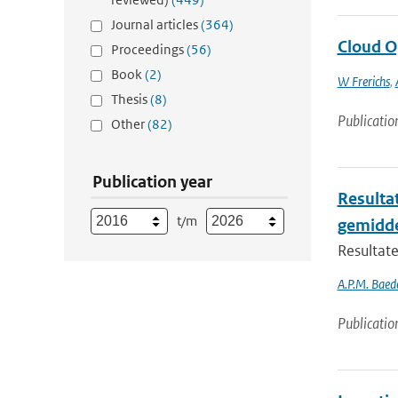
Journal articles
(364)
Cloud O
Proceedings
(56)
Book
(2)
W Frerichs
,
Thesis
(8)
Publicatio
Other
(82)
Publication year
Resulta
t/m
gemidde
Resultat
A.P.M. Baede
Publicatio