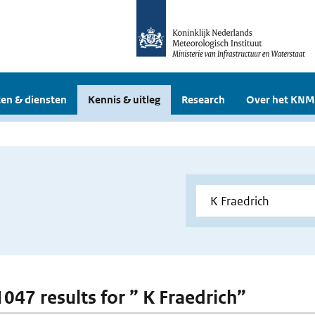
en & diensten
Kennis & uitleg
Research
Over het KNM
1047 results for ” K Fraedrich”