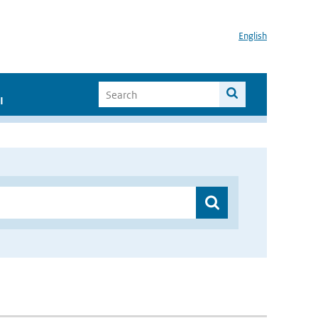
English
I