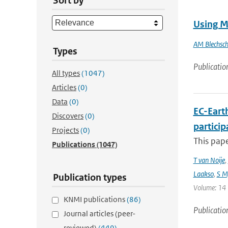
Sort by
Using M
AM Blechsc
Types
Publicatio
All types
(1047)
Articles
(0)
Data
(0)
EC-Eart
Discovers
(0)
particip
Projects
(0)
This pap
Publications
(1047)
T van Noije
,
Laakso
,
S My
Publication types
Volume: 14 |
KNMI publications
(86)
Publicatio
Journal articles (peer-
reviewed)
(449)