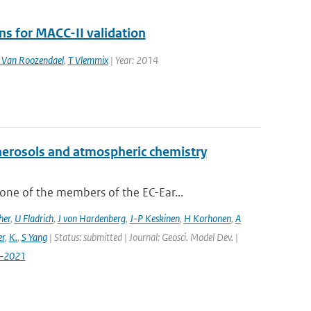
 for MACC-II validation
Van Roozendael
,
T Vlemmix
| Year: 2014
aerosols and atmospheric chemistry
ne of the members of the EC-Ear...
her
,
U Fladrich
,
J von Hardenberg
,
J-P Keskinen
,
H Korhonen
,
A
r
,
K.
,
S Yang
| Status: submitted | Journal: Geosci. Model Dev. |
7-2021