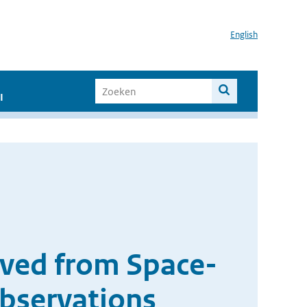
English
I
ved from Space-
Observations