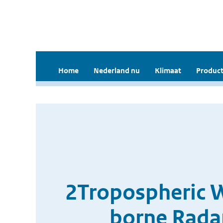
Home
Nederland nu
Klimaat
Product
2Tropospheric 
borne Radar