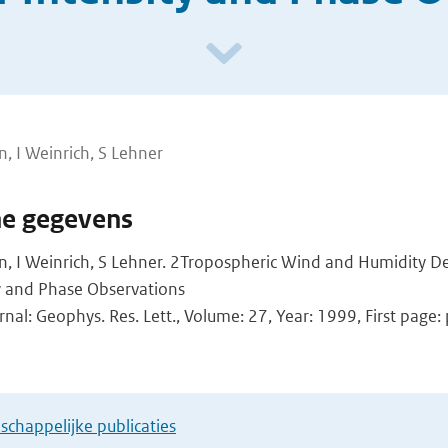
n, I Weinrich, S Lehner
he gegevens
en, I Weinrich, S Lehner. 2Tropospheric Wind and Humidity D
y and Phase Observations
rnal: Geophys. Res. Lett., Volume: 27, Year: 1999, First page
chappelijke publicaties