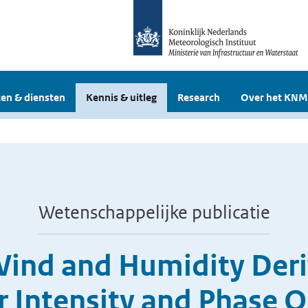
en & diensten
Kennis & uitleg
Research
Over het KNM
Wetenschappelijke publicatie
Wind and Humidity Deri
 Intensity and Phase 