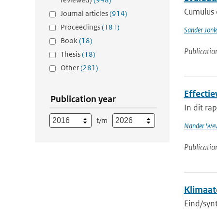
Cumulus c
Journal articles
(914)
Proceedings
(181)
Sander Jonk
Book
(18)
Publicatio
Thesis
(18)
Other
(281)
Effecti
Publication year
In dit r
t/m
Nander Wev
Publicatio
Klimaat
Eind/synt