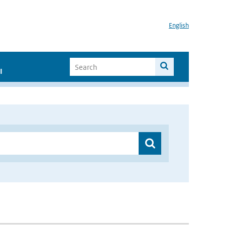
English
I