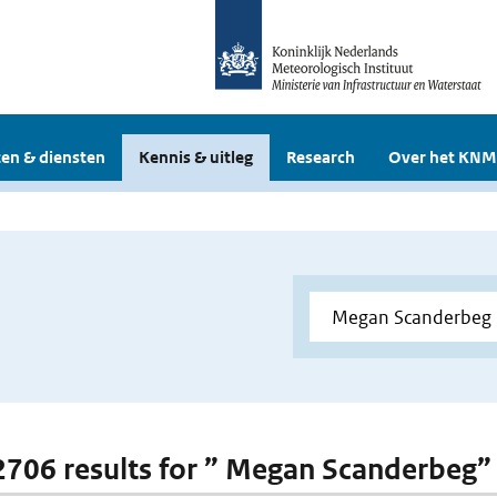
en & diensten
Kennis & uitleg
Research
Over het KNM
 2706 results for ” Megan Scanderbeg”