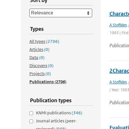
Sort by
Charact
A Stoffelen
,
Types
1993 | First
All types
(2706)
Publicatio
Articles
(0)
Data
(0)
Discovers
(0)
2Charac
Projects
(0)
Publications
(2706)
A Stoffelen
,
| Year: 1993 
Publication types
Publicatio
KNMI publications
(346)
Journal articles (peer-
Evaluat
reviewed)
(948)