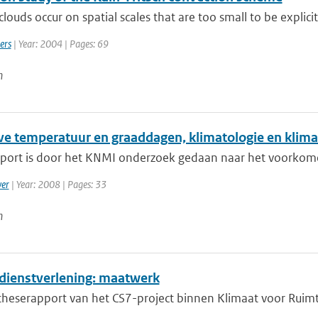
louds occur on spatial scales that are too small to be explicitl
ers
| Year: 2004 | Pages: 69
n
eve temperatuur en graaddagen, klimatologie en klima
apport is door het KNMI onderzoek gedaan naar het voorkomen
er
| Year: 2008 | Pages: 33
n
dienstverlening: maatwerk
heserapport van het CS7-project binnen Klimaat voor Ruimte.