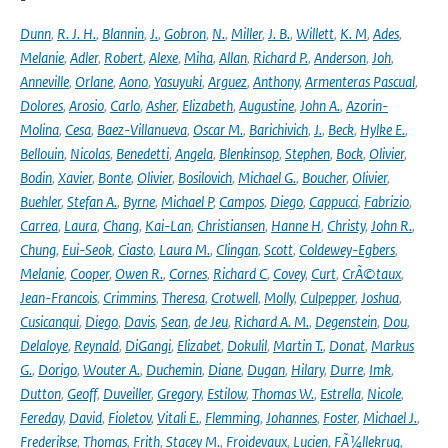
Dunn
,
R. J. H.
,
Blannin
,
J.
,
Gobron
,
N.
,
Miller
,
J. B.
,
Willett
,
K. M
,
Ades
,
Melanie
,
Adler
,
Robert
,
Alexe
,
Miha
,
Allan
,
Richard P.
,
Anderson
,
Joh
,
Anneville
,
Orlane
,
Aono
,
Yasuyuki
,
Arguez
,
Anthony
,
Armenteras Pascual
,
Dolores
,
Arosio
,
Carlo
,
Asher
,
Elizabeth
,
Augustine
,
John A.
,
Azorin-
Molina
,
Cesa
,
Baez-Villanueva
,
Oscar M.
,
Barichivich
,
J.
,
Beck
,
Hylke E.
,
Bellouin
,
Nicolas
,
Benedetti
,
Angela
,
Blenkinsop
,
Stephen
,
Bock
,
Olivier
,
Bodin
,
Xavier
,
Bonte
,
Olivier
,
Bosilovich
,
Michael G.
,
Boucher
,
Olivier
,
Buehler
,
Stefan A.
,
Byrne
,
Michael P
,
Campos
,
Diego
,
Cappucci
,
Fabrizio
,
Carrea
,
Laura
,
Chang
,
Kai-Lan
,
Christiansen
,
Hanne H
,
Christy
,
John R.
,
Chung
,
Eui-Seok
,
Ciasto
,
Laura M.
,
Clingan
,
Scott
,
Coldewey-Egbers
,
Melanie
,
Cooper
,
Owen R.
,
Cornes
,
Richard C
,
Covey
,
Curt
,
CrÃ©taux
,
Jean-Francois
,
Crimmins
,
Theresa
,
Crotwell
,
Molly
,
Culpepper
,
Joshua
,
Cusicanqui
,
Diego
,
Davis
,
Sean
,
de Jeu
,
Richard A. M.
,
Degenstein
,
Dou
,
Delaloye
,
Reynald
,
DiGangi
,
Elizabet
,
Dokulil
,
Martin T.
,
Donat
,
Markus
G.
,
Dorigo
,
Wouter A.
,
Duchemin
,
Diane
,
Dugan
,
Hilary
,
Durre
,
Imk
,
Dutton
,
Geoff
,
Duveiller
,
Gregory
,
Estilow
,
Thomas W.
,
Estrella
,
Nicole
,
Fereday
,
David
,
Fioletov
,
Vitali E.
,
Flemming
,
Johannes
,
Foster
,
Michael J.
,
Frederikse
,
Thomas
,
Frith
,
Stacey M.
,
Froidevaux
,
Lucien
,
FÃ¼llekrug
,