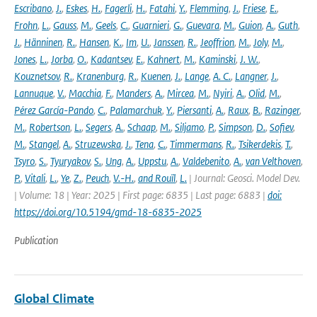
Escribano
,
J.
,
Eskes
,
H.
,
Fagerli
,
H.
,
Fatahi
,
Y.
,
Flemming
,
J.
,
Friese
,
E.
,
Frohn
,
L.
,
Gauss
,
M.
,
Geels
,
C.
,
Guarnieri
,
G.
,
Guevara
,
M.
,
Guion
,
A.
,
Guth
,
J.
,
Hänninen
,
R.
,
Hansen
,
K.
,
Im
,
U.
,
Janssen
,
R.
,
Jeoffrion
,
M.
,
Joly
,
M.
,
Jones
,
L.
,
Jorba
,
O.
,
Kadantsev
,
E.
,
Kahnert
,
M.
,
Kaminski
,
J. W.
,
Kouznetsov
,
R.
,
Kranenburg
,
R.
,
Kuenen
,
J.
,
Lange
,
A. C.
,
Langner
,
J.
,
Lannuque
,
V.
,
Macchia
,
F.
,
Manders
,
A.
,
Mircea
,
M.
,
Nyiri
,
A.
,
Olid
,
M.
,
Pérez García-Pando
,
C.
,
Palamarchuk
,
Y.
,
Piersanti
,
A.
,
Raux
,
B.
,
Razinger
,
M.
,
Robertson
,
L.
,
Segers
,
A.
,
Schaap
,
M.
,
Siljamo
,
P.
,
Simpson
,
D.
,
Sofiev
,
M.
,
Stangel
,
A.
,
Struzewska
,
J.
,
Tena
,
C.
,
Timmermans
,
R.
,
Tsikerdekis
,
T.
,
Tsyro
,
S.
,
Tyuryakov
,
S.
,
Ung
,
A.
,
Uppstu
,
A.
,
Valdebenito
,
A.
,
van Velthoven
,
P.
,
Vitali
,
L.
,
Ye
,
Z.
,
Peuch
,
V.-H.
,
and Rouïl
,
L.
| Journal: Geosci. Model Dev.
| Volume: 18 | Year: 2025 | First page: 6835 | Last page: 6883 |
doi:
https://doi.org/10.5194/gmd-18-6835-2025
Publication
Global Climate
-