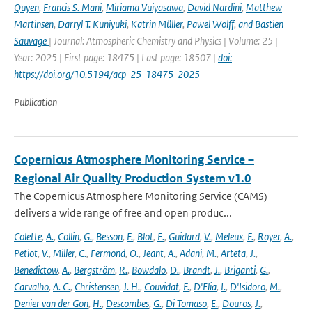
Quyen
,
Francis S. Mani
,
Miriama Vuiyasawa
,
David Nardini
,
Matthew
Martinsen
,
Darryl T. Kuniyuki
,
Katrin Müller
,
Pawel Wolff
,
and Bastien
Sauvage
| Journal: Atmospheric Chemistry and Physics | Volume: 25 |
Year: 2025 | First page: 18475 | Last page: 18507 |
doi:
https://doi.org/10.5194/acp-25-18475-2025
Publication
Copernicus Atmosphere Monitoring Service –
Regional Air Quality Production System v1.0
The Copernicus Atmosphere Monitoring Service (CAMS)
delivers a wide range of free and open produc...
Colette
,
A.
,
Collin
,
G.
,
Besson
,
F.
,
Blot
,
E.
,
Guidard
,
V.
,
Meleux
,
F.
,
Royer
,
A.
,
Petiot
,
V.
,
Miller
,
C.
,
Fermond
,
O.
,
Jeant
,
A.
,
Adani
,
M.
,
Arteta
,
J.
,
Benedictow
,
A.
,
Bergström
,
R.
,
Bowdalo
,
D.
,
Brandt
,
J.
,
Briganti
,
G.
,
Carvalho
,
A. C.
,
Christensen
,
J. H.
,
Couvidat
,
F.
,
D'Elia
,
I.
,
D'Isidoro
,
M.
,
Denier van der Gon
,
H.
,
Descombes
,
G.
,
Di Tomaso
,
E.
,
Douros
,
J.
,