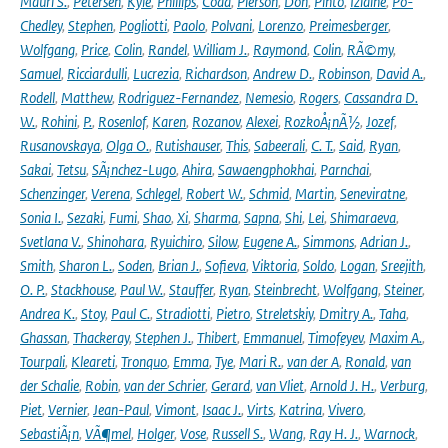
Mauri S.
,
Petersen
,
Kyle
,
Phillips
,
Coda
,
Pierson
,
Don
,
Pinto
,
Izidine
,
Po-
Chedley
,
Stephen
,
Pogliotti
,
Paolo
,
Polvani
,
Lorenzo
,
Preimesberger
,
Wolfgang
,
Price
,
Colin
,
Randel
,
William J.
,
Raymond
,
Colin
,
RÃ©my
,
Samuel
,
Ricciardulli
,
Lucrezia
,
Richardson
,
Andrew D.
,
Robinson
,
David A.
,
Rodell
,
Matthew
,
Rodriguez-Fernandez
,
Nemesio
,
Rogers
,
Cassandra D.
W.
,
Rohini
,
P.
,
Rosenlof
,
Karen
,
Rozanov
,
Alexei
,
RozkoÅ¡nÃ½
,
Jozef
,
Rusanovskaya
,
Olga O.
,
Rutishauser
,
This
,
Sabeerali
,
C. T.
,
Said
,
Ryan
,
Sakai
,
Tetsu
,
SÃ¡nchez-Lugo
,
Ahira
,
Sawaengphokhai
,
Parnchai
,
Schenzinger
,
Verena
,
Schlegel
,
Robert W.
,
Schmid
,
Martin
,
Seneviratne
,
Sonia I.
,
Sezaki
,
Fumi
,
Shao
,
Xi
,
Sharma
,
Sapna
,
Shi
,
Lei
,
Shimaraeva
,
Svetlana V.
,
Shinohara
,
Ryuichiro
,
Silow
,
Eugene A.
,
Simmons
,
Adrian J.
,
Smith
,
Sharon L.
,
Soden
,
Brian J.
,
Sofieva
,
Viktoria
,
Soldo
,
Logan
,
Sreejith
,
O. P.
,
Stackhouse
,
Paul W.
,
Stauffer
,
Ryan
,
Steinbrecht
,
Wolfgang
,
Steiner
,
Andrea K.
,
Stoy
,
Paul C.
,
Stradiotti
,
Pietro
,
Streletskiy
,
Dmitry A.
,
Taha
,
Ghassan
,
Thackeray
,
Stephen J.
,
Thibert
,
Emmanuel
,
Timofeyev
,
Maxim A.
,
Tourpali
,
Kleareti
,
Tronquo
,
Emma
,
Tye
,
Mari R.
,
van der A
,
Ronald
,
van
der Schalie
,
Robin
,
van der Schrier
,
Gerard
,
van Vliet
,
Arnold J. H.
,
Verburg
,
Piet
,
Vernier
,
Jean-Paul
,
Vimont
,
Isaac J.
,
Virts
,
Katrina
,
Vivero
,
SebastiÃ¡n
,
VÃ¶mel
,
Holger
,
Vose
,
Russell S.
,
Wang
,
Ray H. J.
,
Warnock
,