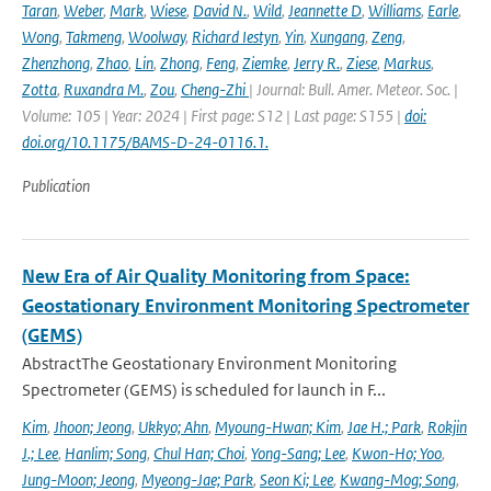
Taran
,
Weber
,
Mark
,
Wiese
,
David N.
,
Wild
,
Jeannette D
,
Williams
,
Earle
,
Wong
,
Takmeng
,
Woolway
,
Richard Iestyn
,
Yin
,
Xungang
,
Zeng
,
Zhenzhong
,
Zhao
,
Lin
,
Zhong
,
Feng
,
Ziemke
,
Jerry R.
,
Ziese
,
Markus
,
Zotta
,
Ruxandra M.
,
Zou
,
Cheng-Zhi
| Journal: Bull. Amer. Meteor. Soc. |
Volume: 105 | Year: 2024 | First page: S12 | Last page: S155 |
doi:
doi.org/10.1175/BAMS-D-24-0116.1.
Publication
New Era of Air Quality Monitoring from Space:
Geostationary Environment Monitoring Spectrometer
(GEMS)
AbstractThe Geostationary Environment Monitoring
Spectrometer (GEMS) is scheduled for launch in F...
Kim
,
Jhoon; Jeong
,
Ukkyo; Ahn
,
Myoung-Hwan; Kim
,
Jae H.; Park
,
Rokjin
J.; Lee
,
Hanlim; Song
,
Chul Han; Choi
,
Yong-Sang; Lee
,
Kwon-Ho; Yoo
,
Jung-Moon; Jeong
,
Myeong-Jae; Park
,
Seon Ki; Lee
,
Kwang-Mog; Song
,