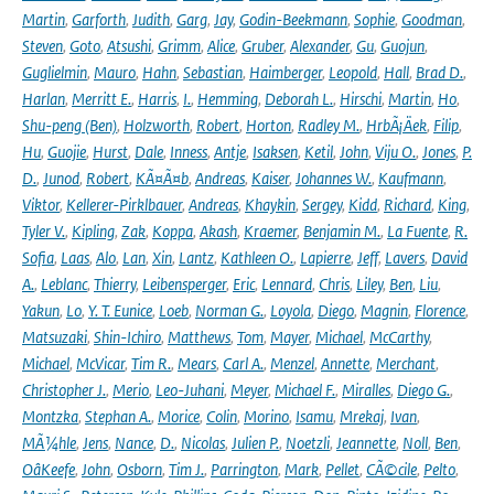
Martin
,
Garforth
,
Judith
,
Garg
,
Jay
,
Godin-Beekmann
,
Sophie
,
Goodman
,
Steven
,
Goto
,
Atsushi
,
Grimm
,
Alice
,
Gruber
,
Alexander
,
Gu
,
Guojun
,
Guglielmin
,
Mauro
,
Hahn
,
Sebastian
,
Haimberger
,
Leopold
,
Hall
,
Brad D.
,
Harlan
,
Merritt E.
,
Harris
,
I.
,
Hemming
,
Deborah L.
,
Hirschi
,
Martin
,
Ho
,
Shu-peng (Ben)
,
Holzworth
,
Robert
,
Horton
,
Radley M.
,
HrbÃ¡Äek
,
Filip
,
Hu
,
Guojie
,
Hurst
,
Dale
,
Inness
,
Antje
,
Isaksen
,
Ketil
,
John
,
Viju O.
,
Jones
,
P.
D.
,
Junod
,
Robert
,
KÃ¤Ã¤b
,
Andreas
,
Kaiser
,
Johannes W.
,
Kaufmann
,
Viktor
,
Kellerer-Pirklbauer
,
Andreas
,
Khaykin
,
Sergey
,
Kidd
,
Richard
,
King
,
Tyler V.
,
Kipling
,
Zak
,
Koppa
,
Akash
,
Kraemer
,
Benjamin M.
,
La Fuente
,
R.
Sofia
,
Laas
,
Alo
,
Lan
,
Xin
,
Lantz
,
Kathleen O.
,
Lapierre
,
Jeff
,
Lavers
,
David
A.
,
Leblanc
,
Thierry
,
Leibensperger
,
Eric
,
Lennard
,
Chris
,
Liley
,
Ben
,
Liu
,
Yakun
,
Lo
,
Y. T. Eunice
,
Loeb
,
Norman G.
,
Loyola
,
Diego
,
Magnin
,
Florence
,
Matsuzaki
,
Shin-Ichiro
,
Matthews
,
Tom
,
Mayer
,
Michael
,
McCarthy
,
Michael
,
McVicar
,
Tim R.
,
Mears
,
Carl A.
,
Menzel
,
Annette
,
Merchant
,
Christopher J.
,
Merio
,
Leo-Juhani
,
Meyer
,
Michael F.
,
Miralles
,
Diego G.
,
Montzka
,
Stephan A.
,
Morice
,
Colin
,
Morino
,
Isamu
,
Mrekaj
,
Ivan
,
MÃ¼hle
,
Jens
,
Nance
,
D.
,
Nicolas
,
Julien P.
,
Noetzli
,
Jeannette
,
Noll
,
Ben
,
OâKeefe
,
John
,
Osborn
,
Tim J.
,
Parrington
,
Mark
,
Pellet
,
CÃ©cile
,
Pelto
,