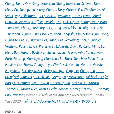
Chang-Keun; Kim
,
Sang-Woo; Kim
,
Young Joon; Kim
,
Si-Wan; Kim
,
Mijin; Go
,
Sujung; Liu
,
Xiong; Chance
,
Kelly; Chan Miller
,
Christopher; Al-
Saadi
,
Jay; Veihelmann
,
Ben; Bhartia
,
Pawan K.; Torres
,
Omar; Abad
,
Gonzalo González; Haffner
,
David P.; Ko
,
Dai Ho; Lee
,
Seung Hoon; Woo
,
Jung-Hun; Chong
,
Heesung; Park
,
Sang Seo; Nicks
,
Dennis; Choi
,
Won
Jun; Moon
,
Kyung-Jung; Cho
,
Ara; Yoon
,
Jongmin; Kim
,
Sang-kyun; Hong
,
Hyunkee; Lee
,
Kyunghwa; Lee
,
Hana; Lee
,
Seoyoung; Choi
,
Myungje;
Veefkind
,
Pepijn; Levelt
,
Pieternel F.; Edwards
,
David P.; Kang
,
Mina; Eo
,
Mijin; Bak
,
Juseon; Baek
,
Kanghyun; Kwon
,
Hyeong-Ahn; Yang
,
Jiwon;
Park
,
Junsung; Han
,
Kyung Man; Kim
,
Bo-Ram; Shin
,
Hee-Woo; Choi
,
Haklim; Lee
,
Ebony; Chong
,
Jihyo; Cha
,
Yesol; Koo
,
Ja-Ho; Irie
,
Hitoshi;
Hayashida
,
Sachiko; Kasai
,
Yasko; Kanaya
,
Yugo; Liu
,
Cheng; Lin
,
Jintai;
Crawford
,
James H.; Carmichael
,
Gregory R.; Newchurch
,
Michael J.; Lefer
,
Barry L.; Herman
,
Jay R.; Swap
,
Robert J.; Lau
,
Alexis K. H.; Kurosu
,
Thomas P.; Jaross
,
Glen; Ahlers
,
Berit; Dobber
,
Marcel; McElroy
,
C. Thomas;
Choi
,
Yunsoo
| Journal: Bulletin of the American Meteorological Society |
Year: 2020 |
doi: https://doi.org/10.1175/BAMS-D-18-0013.1
Publication