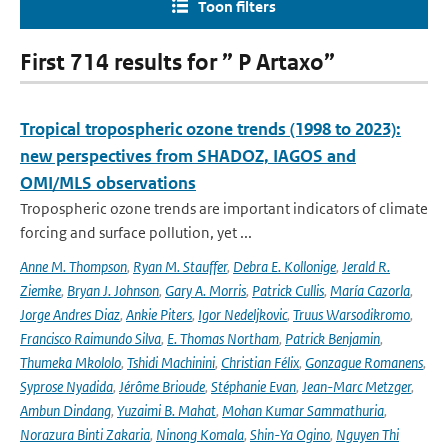
Toon filters
First 714 results for ” P Artaxo”
Tropical tropospheric ozone trends (1998 to 2023):
new perspectives from SHADOZ, IAGOS and
OMI/MLS observations
Tropospheric ozone trends are important indicators of climate
forcing and surface pollution, yet ...
Anne M. Thompson
,
Ryan M. Stauffer
,
Debra E. Kollonige
,
Jerald R.
Ziemke
,
Bryan J. Johnson
,
Gary A. Morris
,
Patrick Cullis
,
María Cazorla
,
Jorge Andres Diaz
,
Ankie Piters
,
Igor Nedeljkovic
,
Truus Warsodikromo
,
Francisco Raimundo Silva
,
E. Thomas Northam
,
Patrick Benjamin
,
Thumeka Mkololo
,
Tshidi Machinini
,
Christian Félix
,
Gonzague Romanens
,
Syprose Nyadida
,
Jérôme Brioude
,
Stéphanie Evan
,
Jean-Marc Metzger
,
Ambun Dindang
,
Yuzaimi B. Mahat
,
Mohan Kumar Sammathuria
,
Norazura Binti Zakaria
,
Ninong Komala
,
Shin-Ya Ogino
,
Nguyen Thi