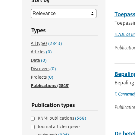
Sort by
Toepass
Toepassi
Types
H.A.R. de B
All types
(2843)
Publicatio
Articles
(0)
Data
(0)
Discovers
(0)
Bepalin
Projects
(0)
Bepaling
Publications
(2843)
F. Cannemei
Publication types
Publicatio
KNMI publications
(568)
Journal articles (peer-
De betek
reviewed)
(996)