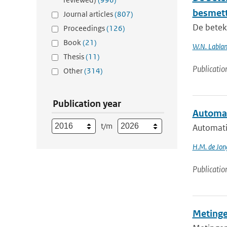
besmett
Journal articles
(807)
De beteke
Proceedings
(126)
Book
(21)
W.N. Lablans
Thesis
(11)
Publicatio
Other
(314)
Publication year
Automat
t/m
Automati
H.M. de Jon
Publicatio
Metinge