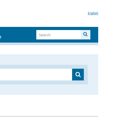
English
I