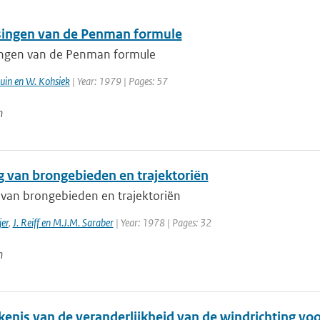
ingen van de Penman formule
ngen van de Penman formule
ruin en W. Kohsiek
| Year: 1979 | Pages: 57
n
g van brongebieden en trajektoriën
 van brongebieden en trajektoriën
jer
,
J. Reiff en M.J.M. Saraber
| Year: 1978 | Pages: 32
n
enis van de veranderlijkheid van de windrichting voo