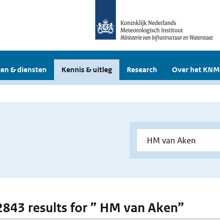
en & diensten
Kennis & uitleg
Research
Over het KNM
 2843 results for ” HM van Aken”